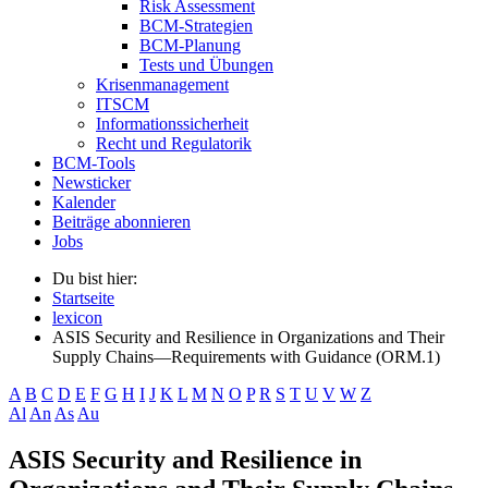
Risk Assessment
BCM-Strategien
BCM-Planung
Tests und Übungen
Krisenmanagement
ITSCM
Informationssicherheit
Recht und Regulatorik
BCM-Tools
Newsticker
Kalender
Beiträge abonnieren
Jobs
Du bist hier:
Startseite
lexicon
ASIS Security and Resilience in Organizations and Their
Supply Chains—Requirements with Guidance (ORM.1)
A
B
C
D
E
F
G
H
I
J
K
L
M
N
O
P
R
S
T
U
V
W
Z
Al
An
As
Au
ASIS Security and Resilience in