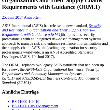
Organizations and Their Supply Chains—
Requirements with Guidance (ORM.1)
25. Juni 2017
Antworten
ASIS International (ASIS) has released a new standard
,
Security
and Resilience in Organizations and Their Supply Chains—
Requirements with Guidance (ORM.1)
that provides security
professionals with an integrated risk-based management systems
approach to manage risk and enhance resilience in organizations and
their supply chain. ASIS, the leading organization for security
professionals worldwide, is an ANSI Accredited Standards
Developer.​ (ASIS, 19. Juni 2017).
The ORM.1 replaces two legacy ASIS standards that had been up
for review: the
ANSI/ASIS Organizational Resilience: Security,
Preparedness and Continuity Management Systems
(SPC.1)
and
ANSI/ASIS/BSI Business Continuity Management
Standard (BCM.1).
Ähnliche Einträge
BS 11000-1:2010
BS 11200 Crisis Management