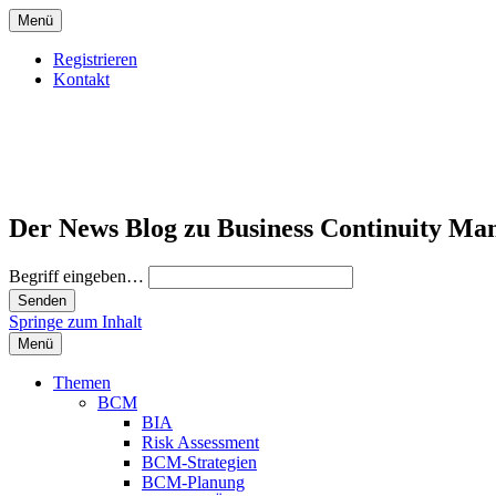
Menü
Registrieren
Kontakt
Der News Blog zu Business Continuity Ma
Begriff eingeben…
Springe zum Inhalt
Menü
Themen
BCM
BIA
Risk Assessment
BCM-Strategien
BCM-Planung