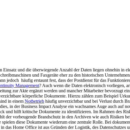
m Einsatz und die überwiegende Anzahl der Daten liegen ohnehin in el
Schreibmaschinen und Faxgeräte eher zu den historischen Unternehmens
dann jedoch häufig erstaunt fest, dass der Postdienst für das Funktionie
ontinuity Management
? Auch wenn die Daten elektronisch vorliegen, ar
beitung zur Akte ergänzt werden und mancher Mitarbeiter bevorzugt ein
verzichtbare körperliche Dokumente. Hierzu zählen zum Beispiel Urk
 sind in einem
Notbetrieb
häufig unverzichtbar und bei Verlust durch B
 dies, in der Business Impact Analyse ein wachsames Auge auch auf n
lick und hilft kritische Dokumente zu identifizieren. Im Rahmen des Ri
zählt der vorbeugende Brandschutz in den Archiven wie auch Risiken 
te spielen diese Dokumente wiederum eine zentrale Rolle. Bei dokument
in das Home Office ist aus Gründen der Logistik, des Datenschutzes un