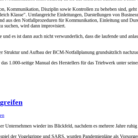
ation, Kommunikation, Disziplin sowie Kontrollen zu beheben sind, geh
t gleich Klasse". Umfangreiche Einleitungen, Darstellungen von Busine
end aus den Notfallprozeduren für Kommunikation, Einleitung und Dur
u suchen, wird dann improvisiert.
 und es ist dann auch nicht verwunderlich, dass die laufende und anla
 über Struktur und Aufbau der BCM-Notfallplanung grundsätzlich nachzu
das 1.000-seitige Manual des Herstellers für das Triebwerk unter seinem
greifen
en
er Unternehmen wieder ins Blickfeld, nachdem es mehrere Jahre ruhig
piel der Vogelgrippe und SARS, wurden Pandemiepläne als Vorsorgema