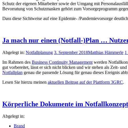
Schutz der eigenen Mitarbeiter sowie der Umgang mit Personalausfäll
Bevorratung von Schutzmasken gehört zum Vorsorgeprogramm gegen 
Dass diese Sichtweise auf eine Epidemie- /Pandemievorsorge deutlich 
Ja mach nur einen (Notfall-)Plan … Nutze
Abgelegt in:
Notfallplanung
3. September 2018
Matthias Hämmerle
1
Im Rahmen des
Business Continuity Management
werden Notfallkonze
gut vorbereitet, lässt er sich nicht blicken und wir stehen als Zeit- un
Notfallplan
genau die passende Lösung für genau dieses Ereignis abbi
Lesen Sie hierzu meinen
aktuellen Beitrag auf der Plattform 3GRC
.
Körperliche Dokumente im Notfallkonzep
Abgelegt in:
Brand