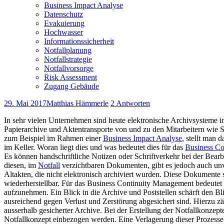
Business Impact Analyse
Datenschutz
Evakuierung
Hochwasser
Informationssicherheit
Notfallplanung
Notfallstrategie
Notfallvorsorge
Risk Assessment
Zugang Gebäude
29. Mai 2017
Matthias Hämmerle
2 Antworten
In sehr vielen Unternehmen sind heute elektronische Archivsysteme i
Papierarchive und Aktentransporte von und zu den Mitarbeitern wie 
zum Beispiel im Rahmen einer
Business Impact Analyse
, stellt man 
im Keller. Woran liegt dies und was bedeutet dies für das
Business C
Es können handschriftliche Notizen oder Schriftverkehr bei der Bear
diesen, im
Notfall
verzichtbaren Dokumenten, gibt es jedoch auch un
Altakten, die nicht elektronisch archiviert wurden. Diese Dokumente
wiederherstellbar. Für das Business Continuity Management bedeutet
aufzunehmen. Ein Blick in die Archive und Poststellen schärft den B
ausreichend gegen Verlust und Zerstörung abgesichert sind. Hierzu 
ausserhalb gesicherter Archive. Bei der Erstellung der Notfallkonzep
Notfallkonzept einbezogen werden. Eine Verlagerung dieser Prozesse 