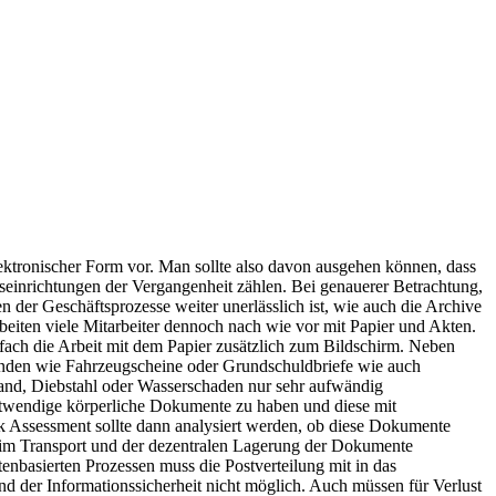
ektronischer Form vor. Man sollte also davon ausgehen können, dass
einrichtungen der Vergangenheit zählen. Bei genauerer Betrachtung,
ren der Geschäftsprozesse weiter unerlässlich ist, wie auch die Archive
beiten viele Mitarbeiter dennoch nach wie vor mit Papier und Akten.
fach die Arbeit mit dem Papier zusätzlich zum Bildschirm. Neben
unden wie Fahrzeugscheine oder Grundschuldbriefe wie auch
rand, Diebstahl oder Wasserschaden nur sehr aufwändig
otwendige körperliche Dokumente zu haben und diese mit
sk Assessment sollte dann analysiert werden, ob diese Dokumente
beim Transport und der dezentralen Lagerung der Dokumente
enbasierten Prozessen muss die Postverteilung mit in das
d der Informationssicherheit nicht möglich. Auch müssen für Verlust