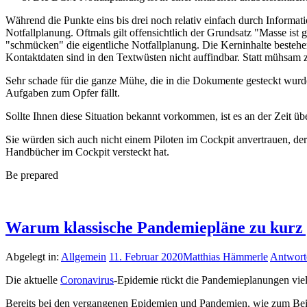
Während die Punkte eins bis drei noch relativ einfach durch Inform
Notfallplanung. Oftmals gilt offensichtlich der Grundsatz "Masse is
"schmücken" die eigentliche Notfallplanung. Die Kerninhalte besteh
Kontaktdaten sind in den Textwüsten nicht auffindbar. Statt mühsam z
Sehr schade für die ganze Mühe, die in die Dokumente gesteckt wurde
Aufgaben zum Opfer fällt.
Sollte Ihnen diese Situation bekannt vorkommen, ist es an der Zeit
Sie würden sich auch nicht einem Piloten im Cockpit anvertrauen, der 
Handbücher im Cockpit versteckt hat.
Be prepared
Warum klassische Pandemiepläne zu kurz 
Abgelegt in:
Allgemein
11. Februar 2020
Matthias Hämmerle
Antwort
Die aktuelle
Coronavirus
-Epidemie rückt die Pandemieplanungen viel
Bereits bei den vergangenen Epidemien und Pandemien, wie zum Beis