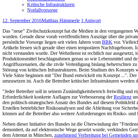
Kritische Infrastrukturen
Notfallvorsorge
12. September 2016
Matthias Hämmerle
1 Antwort
Das "neue" Zivilschutzkonzept hat die Medien in den vergangenen Wo
wurden. Gerade diese vorab veröffentlichten Auszüge über die privat
persönliche Vorsorge liegen seit vielen Jahren vom
BBK
vor. Vielleic
Artikeln freuen sich gerade über einen temporären Nachfrageboom. I
nicht verstanden wurde. Der Wehrdienst ist rechtlich nur ausgesetzt, i
Produktionsmittel beschlagnahmen genau so wie Lebensmittel und dere
Angriffsszenarien, die die zivile Verteidigung bislang beherrschten 
Störung von kritischen Infrastrukturen. Beim Studium des Konzepts wi
Viele Sätze beginnen mit "Der Bund entwickelt ein Konzept ...". De
umzusetzen ist. Auch die Betreiber kritischer Infrastrukturen werden de
"Jeder Betreiber soll in seinem Zuständigkeitsbereich freiwillig und 
Erforderlichkeit konkrete Auflagen zur Verbesserung der
Resilienz
und
den politisch-strategischen Ansatz des Bundes auf diesem Politikf
Erstellen betrieblicher Risikoanalysen und die Ableitung von Sich
können auf die Betreiber also weitere Anforderungen im Risiko- u
Neben dieser Initiative des Bundes ist die Überwindung der "Fried
demontiert, da auf elektronische Wege gesetzt wurde, verkünden Gem
dem Attentat in München,
zunehmend Verbreitung bei Gemeinden un