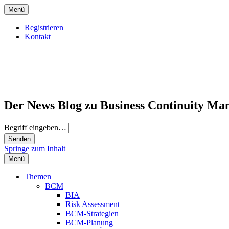
Menü
Registrieren
Kontakt
Der News Blog zu Business Continuity Ma
Begriff eingeben…
Springe zum Inhalt
Menü
Themen
BCM
BIA
Risk Assessment
BCM-Strategien
BCM-Planung