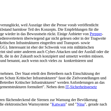
erunglückt, weil Auszüge über die Presse vorab veröffentlicht
 Abstand harmlose Teil des Konzepts. Die Empfehlungen für die
orge wieder in das Bewusstsein rückt. Einige Anbieter von
Prepper
-
ienvertretern überwiegend gar nicht gelesen oder in der Tragweite
 kritischen Infrastrukturen eingreifen und Transport- sowie
G). Interessant ist eher der Schwenk von rein militärischen
meint sind unter anderem auch Cyber-Attacken und der Ausfall oder die
llt, die in der Zukunft noch konzipiert und umsetzt werden müssen.
 und benannt, auch wenn noch vieles zu konkretisieren und
ernehmen. Der Staat erteilt den Betreibern nach Einschätzung der
um Schutz Kritischer Infrastrukturen“ fasst die Zielvorstellungen und
Betreiber Kritischer Infrastrukturen“ werden Anforderungen an das
agementstrukturen formuliert". Neben dem
IT-Sicherheitsgesetz
hren flächendeckend die Sirenen zur Warnung der Bevölkerung
die elektronischen Warnsysteme "
Katwarn
" und "
Nina
", gerade nach