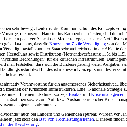
chen sehr bewegt. Leider ist die Kommunikation des Konzepts völlig v
e Vorsorge, die unseren Hamster ins Rampenlicht rückten, sind der mit
ht ist es ein positiver Aspekt des Medien-Hype, dass diese Notfallvors
ch gehe davon aus, dass die
Konzeption Zivile Verteidigung
von den Med
m Verteidigungsfall kann der Staat sehr weitreichend in die Abläufe der
n Herstellung sowie Distribution (Notstandsverfassung 115a bis 115l G
zu "hybriden Bedrohungen" für die kritischen Infrastrukturen. Damit ge
rd man feststellen, dass sich die Bundesregierung vielen Aufgaben ste
r Handlungsbedarf des Bundes ist in diesem Konzept zumindest erkannt
utlich adressiert:
eigeninitiativ Verantwortung für ein angemessenes Sicherheitsniveau üb
 Sicherheit der Kritischen Infrastrukturen. Eine „Nationale Strategie z
eld zusammen. In einem „Rahmenkonzept
Risiko
- und
Krisenmanagement
erheitsmaßnahmen sowie zum Auf- bzw. Ausbau betrieblicher Krisenman
nd Krisenmanagement zukommen.
ensdividende" auch bei Ländern und Gemeinden spürbar. Wurden vor Ja
einden jetzt stolz den
Bau von Hochleistungssirenen
. Daneben finden 
d in der Bevölkerung
.