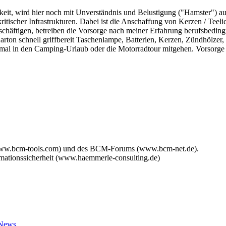
hkeit, wird hier noch mit Unverständnis und Belustigung ("Hamster") a
ritischer Infrastrukturen. Dabei ist die Anschaffung von Kerzen / Teel
schäftigen, betreiben die Vorsorge nach meiner Erfahrung berufsbeding
arton schnell griffbereit Taschenlampe, Batterien, Kerzen, Zündhölzer
 mal in den Camping-Urlaub oder die Motorradtour mitgehen. Vorsorge i
www.bcm-tools.com) und des BCM-Forums (www.bcm-net.de).
mationssicherheit (www.haemmerle-consulting.de)
 News