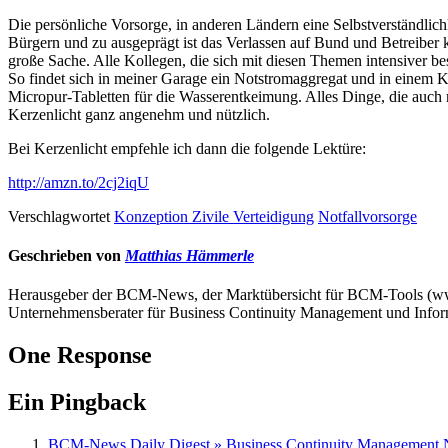
Die persönliche Vorsorge, in anderen Ländern eine Selbstverständlic
Bürgern und zu ausgeprägt ist das Verlassen auf Bund und Betreiber k
große Sache. Alle Kollegen, die sich mit diesen Themen intensiver be
So findet sich in meiner Garage ein Notstromaggregat und in einem K
Micropur-Tabletten für die Wasserentkeimung. Alles Dinge, die auch
Kerzenlicht ganz angenehm und nützlich.
Bei Kerzenlicht empfehle ich dann die folgende Lektüre:
http://amzn.to/2cj2iqU
Verschlagwortet
Konzeption Zivile Verteidigung
Notfallvorsorge
Geschrieben von
Matthias Hämmerle
Herausgeber der BCM-News, der Marktübersicht für BCM-Tools (
Unternehmensberater für Business Continuity Management und Infor
One Response
Ein Pingback
BCM-News Daily Digest » Business Continuity Management