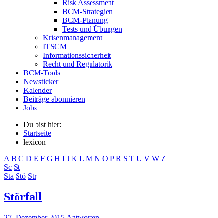
Risk Assessment
BCM-Strategien
BCM-Planung
Tests und Übungen
Krisenmanagement
ITSCM
Informationssicherheit
Recht und Regulatorik
BCM-Tools
Newsticker
Kalender
Beiträge abonnieren
Jobs
Du bist hier:
Startseite
lexicon
A
B
C
D
E
F
G
H
I
J
K
L
M
N
O
P
R
S
T
U
V
W
Z
Sc
St
Sta
Stö
Str
Störfall
27. Dezember 2015
Antworten