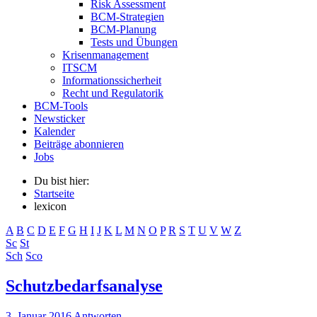
Risk Assessment
BCM-Strategien
BCM-Planung
Tests und Übungen
Krisenmanagement
ITSCM
Informationssicherheit
Recht und Regulatorik
BCM-Tools
Newsticker
Kalender
Beiträge abonnieren
Jobs
Du bist hier:
Startseite
lexicon
A
B
C
D
E
F
G
H
I
J
K
L
M
N
O
P
R
S
T
U
V
W
Z
Sc
St
Sch
Sco
Schutzbedarfsanalyse
3. Januar 2016
Antworten