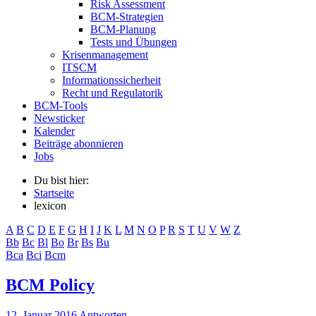
Risk Assessment
BCM-Strategien
BCM-Planung
Tests und Übungen
Krisenmanagement
ITSCM
Informationssicherheit
Recht und Regulatorik
BCM-Tools
Newsticker
Kalender
Beiträge abonnieren
Jobs
Du bist hier:
Startseite
lexicon
A
B
C
D
E
F
G
H
I
J
K
L
M
N
O
P
R
S
T
U
V
W
Z
Bb
Bc
Bl
Bo
Br
Bs
Bu
Bca
Bci
Bcm
BCM Policy
12. Januar 2016
Antworten