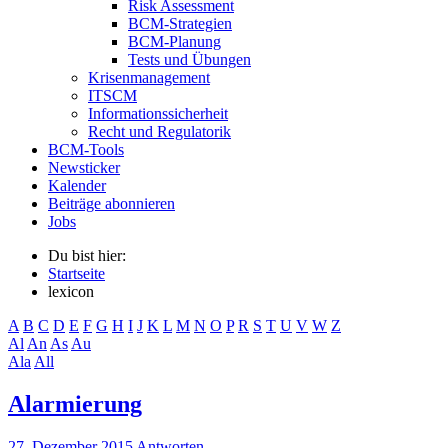
Risk Assessment
BCM-Strategien
BCM-Planung
Tests und Übungen
Krisenmanagement
ITSCM
Informationssicherheit
Recht und Regulatorik
BCM-Tools
Newsticker
Kalender
Beiträge abonnieren
Jobs
Du bist hier:
Startseite
lexicon
A
B
C
D
E
F
G
H
I
J
K
L
M
N
O
P
R
S
T
U
V
W
Z
Al
An
As
Au
Ala
All
Alarmierung
27. Dezember 2015
Antworten