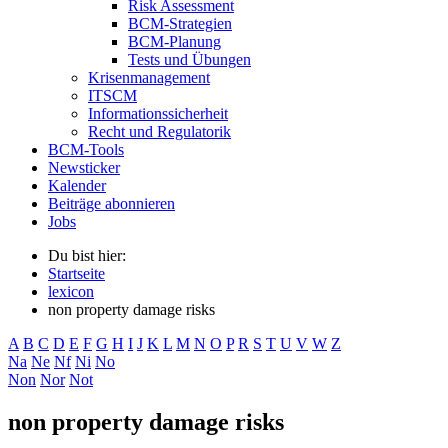
Risk Assessment
BCM-Strategien
BCM-Planung
Tests und Übungen
Krisenmanagement
ITSCM
Informationssicherheit
Recht und Regulatorik
BCM-Tools
Newsticker
Kalender
Beiträge abonnieren
Jobs
Du bist hier:
Startseite
lexicon
non property damage risks
A
B
C
D
E
F
G
H
I
J
K
L
M
N
O
P
R
S
T
U
V
W
Z
Na
Ne
Nf
Ni
No
Non
Nor
Not
non property damage risks