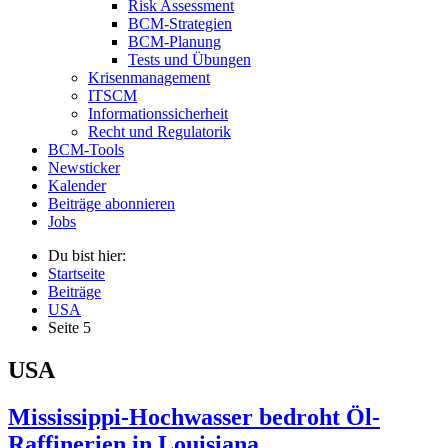
Risk Assessment
BCM-Strategien
BCM-Planung
Tests und Übungen
Krisenmanagement
ITSCM
Informationssicherheit
Recht und Regulatorik
BCM-Tools
Newsticker
Kalender
Beiträge abonnieren
Jobs
Du bist hier:
Startseite
Beiträge
USA
Seite 5
USA
Mississippi-Hochwasser bedroht Öl-
Raffinerien in Louisiana