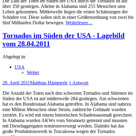
Die Zahl der Toten im Süden der USA durch die Tornados ist auf
über 350 gestiegen. Alleine in Alabama sind 255 Menschen ums
Leben gekommen. Mittlerweile liegen die ersten Schätzungen der
Schäden vor. Diese sollen sich in einer Größenordnung von zwei bis
fünf Milliarden Dollar bewegen.
Weiterlesen…
Tornados im Süden der USA - Lagebild
vom 28.04.2011
Abgelegt in:
USA
Wetter
28. April 2011
Matthias Hämmerle
1 Antwort
Die Anzahl der Toten nach den schweren Tornados und Stürmen im
Süden der USA ist auf mittlerweile 284 gestiegen. Am schwersten
hat es den Bundesstaat Alabama getroffen. In Alabama sind nahezu
eine Million Menschen ohne Strom, zahlreiche Gebäude wurden
zerstört. Es wird mit einem historischen Schadensausmaß gerechnet.
In Alabama wurden AKWs vom Stromnetz getrennt und mussten
mit Dieselaggregaten notstromversorgt werden. Daimler hat das
große Produktionswerk in Tuscaloosa wegen der Tornados