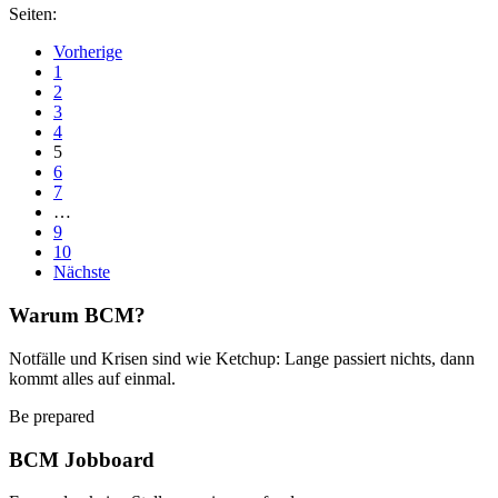
Seiten:
Vorherige
1
2
3
4
5
6
7
…
9
10
Nächste
Warum BCM?
Notfälle und Krisen sind wie Ketchup: Lange passiert nichts, dann
kommt alles auf einmal.
Be prepared
BCM Jobboard