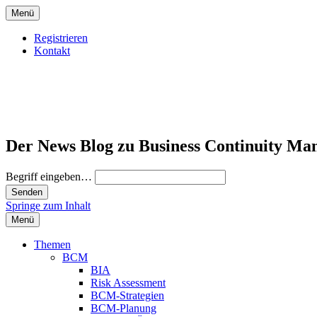
Menü
Registrieren
Kontakt
Der News Blog zu Business Continuity Ma
Begriff eingeben…
Springe zum Inhalt
Menü
Themen
BCM
BIA
Risk Assessment
BCM-Strategien
BCM-Planung