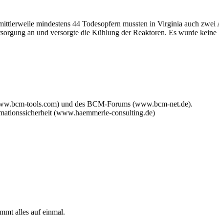
 mittlerweile mindestens 44 Todesopfern mussten in Virginia auch zw
orgung an und versorgte die Kühlung der Reaktoren. Es wurde keine Ra
www.bcm-tools.com) und des BCM-Forums (www.bcm-net.de).
mationssicherheit (www.haemmerle-consulting.de)
mmt alles auf einmal.