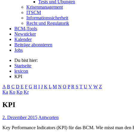
Tests und Übungen
Krisenmanagement
ITSCM
Informationssicherheit
Recht und Regulatorik
BCM-Tools
Newsticker
Kalender
Beiträge abonnieren
Jobs
Du bist hier:
Startseite
lexicon
KPI
A
B
C
D
E
F
G
H
I
J
K
L
M
N
O
P
R
S
T
U
V
W
Z
Ka
Ko
Kp
Kr
KPI
2. Dezember 2015
Antworten
Key Performance Indicators (KPI) für das BCM. Wie misst man den R