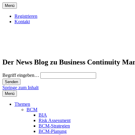
Menü
Registrieren
Kontakt
Der News Blog zu Business Continuity Ma
Begriff eingeben…
Springe zum Inhalt
Menü
Themen
BCM
BIA
Risk Assessment
BCM-Strategien
BCM-Planung