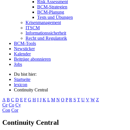
Risk Assessment
BCM-Strategien
BCM-Planung
Tests und Übungen
Krisenmanagement
ITSCM
Informationssicherheit
Recht und Regulatorik
BCM-Tools
Newsticker
Kalender
Beiträge abonnieren
Jobs
Du bist hier:
Startseite
lexicon
Continuity Central
A
B
C
D
E
F
G
H
I
J
K
L
M
N
O
P
R
S
T
U
V
W
Z
Ce
Co
Cy
Con
Cor
Continuity Central