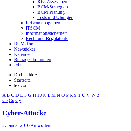
Risk Assessment
BCM-Strategien
BCM-Planung
Tests und Übungen
Krisenmanagement
ITSCM
Informationssicherheit
Recht und Regulatorik
BCM-Tools
Newsticker
Kalender
Beiträge abonnieren
Jobs
Du bist hier:
Startseite
lexicon
A
B
C
D
E
F
G
H
I
J
K
L
M
N
O
P
R
S
T
U
V
W
Z
Ce
Co
Cy
Cyber-Attacke
2. Januar 2016
Antworten