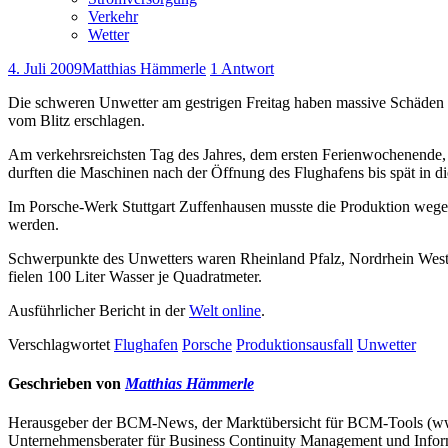
Verkehr
Wetter
4. Juli 2009
Matthias Hämmerle
1 Antwort
Die schweren Unwetter am gestrigen Freitag haben massive Schäde
vom Blitz erschlagen.
Am verkehrsreichsten Tag des Jahres, dem ersten Ferienwochenende,
durften die Maschinen nach der Öffnung des Flughafens bis spät in d
Im Porsche-Werk Stuttgart Zuffenhausen musste die Produktion wege
werden.
Schwerpunkte des Unwetters waren Rheinland Pfalz, Nordrhein Westf
fielen 100 Liter Wasser je Quadratmeter.
Ausführlicher Bericht in der
Welt online
.
Verschlagwortet
Flughafen
Porsche
Produktionsausfall
Unwetter
Geschrieben von
Matthias Hämmerle
Herausgeber der BCM-News, der Marktübersicht für BCM-Tools (
Unternehmensberater für Business Continuity Management und Infor