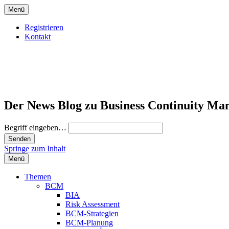
Menü
Registrieren
Kontakt
Der News Blog zu Business Continuity Ma
Begriff eingeben…
Springe zum Inhalt
Menü
Themen
BCM
BIA
Risk Assessment
BCM-Strategien
BCM-Planung