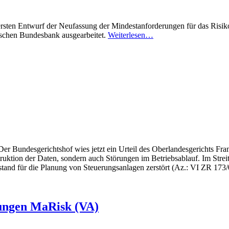
en ersten Entwurf der Neufassung der Mindestanforderungen für das Ri
tschen Bundesbank ausgearbeitet.
Weiterlesen…
 Bundesgerichtshof wies jetzt ein Urteil des Oberlandesgerichts Frank
ruktion der Daten, sondern auch Störungen im Betriebsablauf. Im Streitfa
stand für die Planung von Steuerungsanlagen zerstört (Az.: VI ZR 173/
rungen MaRisk (VA)