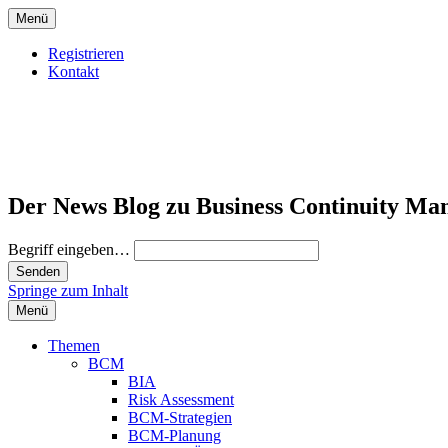
Menü
Registrieren
Kontakt
Der News Blog zu Business Continuity Ma
Begriff eingeben…
Springe zum Inhalt
Menü
Themen
BCM
BIA
Risk Assessment
BCM-Strategien
BCM-Planung