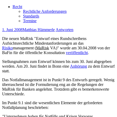
Recht
Rechtliche Anforderungen
Standards
Termine
1. Juni 2008
Matthias Hämmerle
Antworten
Die neuen MaRisk "Entwurf eines Rundschreibens
Aufsichtsrechtliche Mindestanforderungen an das
Risiko
management
(
MaRisk
VA)" wurde am 30.04.2008 von der
BaFin für die öffentliche Konsultation
veröffentlicht
.
Stellungnahmen zum Entwurf können bis zum 30. Juni abgegeben
werden. Am 20. Juni findet in Bonn eine
Anhörung
zu dem Entwurf
statt.
Das Notfallmanagement ist in Punkt 9 des Entwurfs geregelt. Wenig
überraschend ist die Formulierung eng an die Regelungen der
MaRisk für Banken angelehnt. Trotzdem gibt es bemerkenswerte
Unterschiede.
Im Punkt 9.1 sind die wesentlichen Elemente der geforderten
Notfallplanung beschrieben:
"Unternehmen haben für Notfälle und Krisen Vorsorge