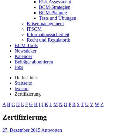
Risk Assessment
BCM-Strategien
BCM-Planung
Tests und Übungen
Krisenmanagement
ITSCM
Informationssicherheit
Recht und Regulatorik
BCM-Tools
Newsticker
Kalender
Beiträge abonnieren
Jobs
Du bist hier:
Startseite
lexicon
Zertifizierung
A
B
C
D
E
F
G
H
I
J
K
L
M
N
O
P
R
S
T
U
V
W
Z
Zertifizierung
27. Dezember 2015
Antworten