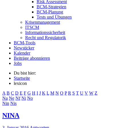
Risk Assessment
BCM-Strategien
BCM-Planung
Tests und Übungen
Krisenmanagement
ITSCM
Informationssicherheit
Recht und Regulatorik
BCM-Tools
Newsticker
Kalender
Beiträge abonnieren
Jobs
Du bist hier:
Startseite
lexicon
A
B
C
D
E
F
G
H
I
J
K
L
M
N
O
P
R
S
T
U
V
W
Z
Na
Ne
Nf
Ni
No
Nin
Nis
NINA
3. Januar 2016
Antworten