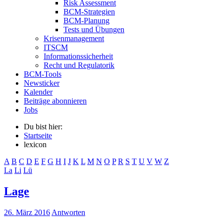
Risk Assessment
BCM-Strategien
BCM-Planung
Tests und Übungen
Krisenmanagement
ITSCM
Informationssicherheit
Recht und Regulatorik
BCM-Tools
Newsticker
Kalender
Beiträge abonnieren
Jobs
Du bist hier:
Startseite
lexicon
A
B
C
D
E
F
G
H
I
J
K
L
M
N
O
P
R
S
T
U
V
W
Z
La
Li
Lü
Lage
26. März 2016
Antworten