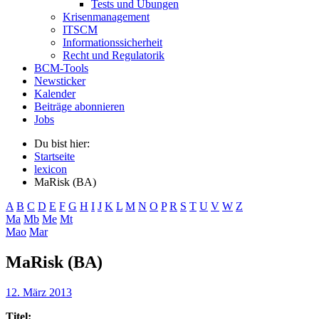
Tests und Übungen
Krisenmanagement
ITSCM
Informationssicherheit
Recht und Regulatorik
BCM-Tools
Newsticker
Kalender
Beiträge abonnieren
Jobs
Du bist hier:
Startseite
lexicon
MaRisk (BA)
A
B
C
D
E
F
G
H
I
J
K
L
M
N
O
P
R
S
T
U
V
W
Z
Ma
Mb
Me
Mt
Mao
Mar
MaRisk (BA)
12. März 2013
Titel: