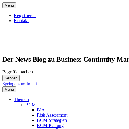
Menü
Registrieren
Kontakt
Der News Blog zu Business Continuity Ma
Begriff eingeben…
Springe zum Inhalt
Menü
Themen
BCM
BIA
Risk Assessment
BCM-Strategien
BCM-Planung