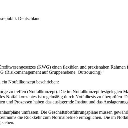
desrepublik Deutschland
Kreditwesengesetzes (KWG) einen flexiblen und praxisnahen Rahmen fü
 KWG (Risikomanagement auf Gruppenebene, Outsourcing)."
 ein Notfallkonzept beschrieben:
Vorsorge zu treffen (Notfallkonzept). Die im Notfallkonzept festgelegt
 Notfallkonzeptes ist regelmäßig durch Notfalltests zu überprüfen. Die
itäten und Prozessen haben das auslagernde Institut und das Auslageru
nlaufpläne umfassen. Die Geschäftsfortführungspläne müssen gewährlei
Zeitraums die Rückkehr zum Normalbetrieb ermöglichen. Die im Notf
 stehen.