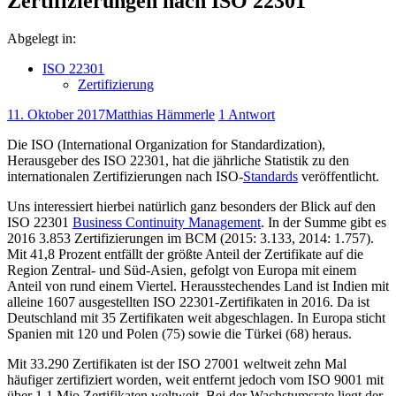
Zertifizierungen nach ISO 22301
Abgelegt in:
ISO 22301
Zertifizierung
11. Oktober 2017
Matthias Hämmerle
1 Antwort
Die ISO (International Organization for Standardization),
Herausgeber des ISO 22301, hat die jährliche Statistik zu den
internationalen Zertifizierungen nach ISO-
Standards
veröffentlicht.
Uns interessiert hierbei natürlich ganz besonders der Blick auf den
ISO 22301
Business Continuity Management
. In der Summe gibt es
2016 3.853 Zertifizierungen im BCM (2015: 3.133, 2014: 1.757).
Mit 41,8 Prozent entfällt der größte Anteil der Zertifikate auf die
Region Zentral- und Süd-Asien, gefolgt von Europa mit einem
Anteil von rund einem Viertel. Herausstechendes Land ist Indien mit
alleine 1607 ausgestellten ISO 22301-Zertifikaten in 2016. Da ist
Deutschland mit 35 Zertifikaten weit abgeschlagen. In Europa sticht
Spanien mit 120 und Polen (75) sowie die Türkei (68) heraus.
Mit 33.290 Zertifikaten ist der ISO 27001 weltweit zehn Mal
häufiger zertifiziert worden, weit entfernt jedoch vom ISO 9001 mit
über 1,1 Mio Zertifikaten weltweit. Bei der Wachstumsrate liegt der