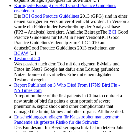
explains outage, apologizes for downtime [...]
Korrigierte Fassung der BCI Good Practice Guidelines
erschienen
Die
BCI Good Practice Guidelines
2013 (GPG) sind in einer
neuen korrigierten Version veröffentlicht worden. In Version 2
wurde ein Fehler in der Beschreibung der Analyse-Phase
(PP3 – Analysis) korrigiert. Ähnliche BeiträgeThe
BCI
Good
Practice Guidelines für BCM in neuer VersionBCI Good
Practice GuidelinesVideoclip zum GPG 2010 auf
deutschGood Practice Guidelines 2013 erscheinen zur
BCAW
[...]
Testament 2.0
Was passiert nach dem Tod mit den eigenen E-Mails und
Fotos im Netz? Google hat dafür eine Lösung gefunden:
Nutzer können ihr virtuelles Erbe mit einem digitalen
Testament regeln.
Report Published on 3 Who Died From H7N9 Bird Flu -
NYTimes.com
A report on three of the first patients in China to contract a
new strain of bird flu paints a grim portrait of severe
pneumonia, septic shock and other complications that
damaged the brain, kidney and other organs. All three died.
Entscheidungsgrundlagen für Katastrophenmanagement:
Pandemie als grösstes Risiko für die Schweiz
Das Bundesamt für Bevölkerungsschutz hat im letzten Jahr