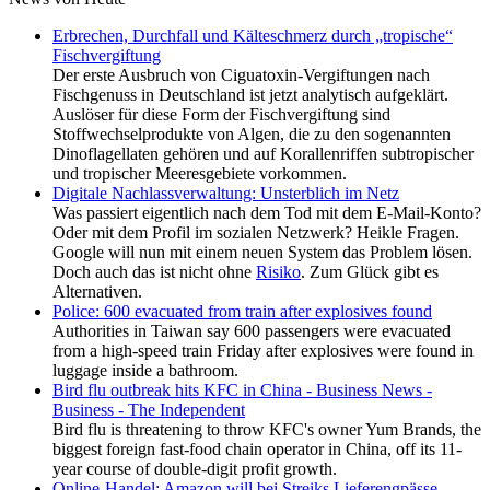
Erbrechen, Durchfall und Kälteschmerz durch „tropische“
Fischvergiftung
Der erste Ausbruch von Ciguatoxin-Vergiftungen nach
Fischgenuss in Deutschland ist jetzt analytisch aufgeklärt.
Auslöser für diese Form der Fischvergiftung sind
Stoffwechselprodukte von Algen, die zu den sogenannten
Dinoflagellaten gehören und auf Korallenriffen subtropischer
und tropischer Meeresgebiete vorkommen.
Digitale Nachlassverwaltung: Unsterblich im Netz
Was passiert eigentlich nach dem Tod mit dem E-Mail-Konto?
Oder mit dem Profil im sozialen Netzwerk? Heikle Fragen.
Google will nun mit einem neuen System das Problem lösen.
Doch auch das ist nicht ohne
Risiko
. Zum Glück gibt es
Alternativen.
Police: 600 evacuated from train after explosives found
Authorities in Taiwan say 600 passengers were evacuated
from a high-speed train Friday after explosives were found in
luggage inside a bathroom.
Bird flu outbreak hits KFC in China - Business News -
Business - The Independent
Bird flu is threatening to throw KFC's owner Yum Brands, the
biggest foreign fast-food chain operator in China, off its 11-
year course of double-digit profit growth.
Online-Handel: Amazon will bei Streiks Lieferengpässe