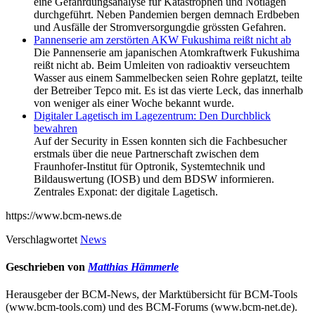
eine Gefährdungsanalyse für Katastrophen und Notlagen
durchgeführt. Neben Pandemien bergen demnach Erdbeben
und Ausfälle der Stromversorgungdie grössten Gefahren.
Pannenserie am zerstörten AKW Fukushima reißt nicht ab
Die Pannenserie am japanischen Atomkraftwerk Fukushima
reißt nicht ab. Beim Umleiten von radioaktiv verseuchtem
Wasser aus einem Sammelbecken seien Rohre geplatzt, teilte
der Betreiber Tepco mit. Es ist das vierte Leck, das innerhalb
von weniger als einer Woche bekannt wurde.
Digitaler Lagetisch im Lagezentrum: Den Durchblick
bewahren
Auf der Security in Essen konnten sich die Fachbesucher
erstmals über die neue Partnerschaft zwischen dem
Fraunhofer-Institut für Optronik, Systemtechnik und
Bildauswertung (IOSB) und dem BDSW informieren.
Zentrales Exponat: der digitale Lagetisch.
https://www.bcm-news.de
Verschlagwortet
News
Geschrieben von
Matthias Hämmerle
Herausgeber der BCM-News, der Marktübersicht für BCM-Tools
(www.bcm-tools.com) und des BCM-Forums (www.bcm-net.de).