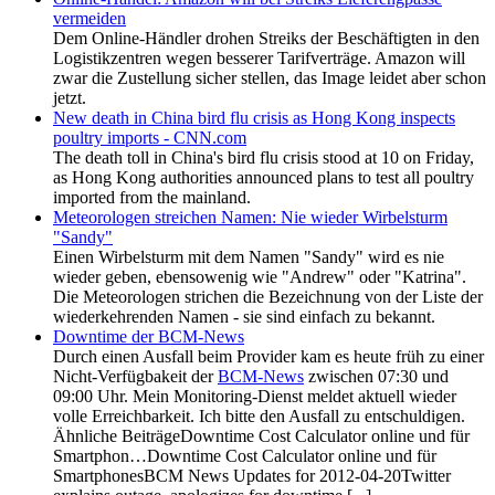
vermeiden
Dem Online-Händler drohen Streiks der Beschäftigten in den
Logistikzentren wegen besserer Tarifverträge. Amazon will
zwar die Zustellung sicher stellen, das Image leidet aber schon
jetzt.
New death in China bird flu crisis as Hong Kong inspects
poultry imports - CNN.com
The death toll in China's bird flu crisis stood at 10 on Friday,
as Hong Kong authorities announced plans to test all poultry
imported from the mainland.
Meteorologen streichen Namen: Nie wieder Wirbelsturm
"Sandy"
Einen Wirbelsturm mit dem Namen "Sandy" wird es nie
wieder geben, ebensowenig wie "Andrew" oder "Katrina".
Die Meteorologen strichen die Bezeichnung von der Liste der
wiederkehrenden Namen - sie sind einfach zu bekannt.
Downtime der BCM-News
Durch einen Ausfall beim Provider kam es heute früh zu einer
Nicht-Verfügbakeit der
BCM-News
zwischen 07:30 und
09:00 Uhr. Mein Monitoring-Dienst meldet aktuell wieder
volle Erreichbarkeit. Ich bitte den Ausfall zu entschuldigen.
Ähnliche BeiträgeDowntime Cost Calculator online und für
Smartphon…Downtime Cost Calculator online und für
SmartphonesBCM News Updates for 2012-04-20Twitter