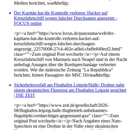
Medien berichtet, war&hellip;
Der Kapitän hat die Kontrolle verloren: Hacker auf
Kreuzfahrtschiff wegen falscher Durchsagen angezeigt -
FOCUS online
<p><a href="https://www.focus.de/panorama/welt/der-
kapitaen-hat-die-kontrolle-verloren-hacker-auf-
kreuzfahrtschiff-wegen-falscher-durchsagen-
angezeigt_22576008-27c4-462e-a6bd-cbd9e849eef2.html"
class="">Zum original Post wechseln</a></p>Auf einem
Kreuzfahrtschiff von Marmaris nach Neapel sind in der Nacht
unbefugt Ansagen über die Bordsprechanlage verbreitet
worden. Wie die italienische Zeitung "La Repubblica"
berichtet, hörten Passagiere der MSC Divina&hellip;
Sicherheitsvorfall am Flughafen Leipzig/Halle: Drohne nahe
einem ukrainischen Flugzeug am Flughafen Leipzig gesichtet
| DIE ZEIT
<p><a href="https://www.zeit.de/gesellschaft/2026-
08/flughafen-leipzig-halle-flugbetrieb-unbekanntes-
flugobjekt-verdaechtiger-gegenstand-gxe" class="">Zum
original Post wechseln</a></p>Nach Angaben eines Nato-
Sprechers ist eine Drohne in der Nähe einer ukrainischen