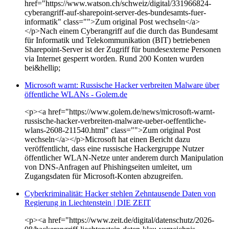
href="https://www.watson.ch/schweiz/digital/331966824-
cyberangriff-auf-sharepoint-server-des-bundesamts-fuer-
informatik" class="">Zum original Post wechseln</a>
</p>Nach einem Cyberangriff auf die durch das Bundesamt
für Informatik und Telekommunikation (BIT) betriebenen
Sharepoint-Server ist der Zugriff für bundesexterne Personen
via Internet gesperrt worden. Rund 200 Konten wurden
bei&hellip;
Microsoft warnt: Russische Hacker verbreiten Malware über
öffentliche WLANs - Golem.de
<p><a href="https://www.golem.de/news/microsoft-warnt-
russische-hacker-verbreiten-malware-ueber-oeffentliche-
wlans-2608-211540.html" class="">Zum original Post
wechseln</a></p>Microsoft hat einen Bericht dazu
veröffentlicht, dass eine russische Hackergruppe Nutzer
öffentlicher WLAN-Netze unter anderem durch Manipulation
von DNS-Anfragen auf Phishingseiten umleitet, um
Zugangsdaten für Microsoft-Konten abzugreifen.
Cyberkriminalität: Hacker stehlen Zehntausende Daten von
Regierung in Liechtenstein | DIE ZEIT
<p><a href="https://www.zeit.de/digital/datenschutz/2026-