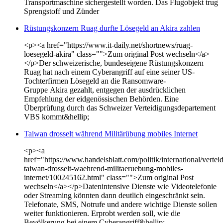
Transportmaschine sichergestellt worden. Das Flugobjekt trug
Sprengstoff und Zünder
Rüstungskonzern Ruag durfte Lösegeld an Akira zahlen
<p><a href="https://www.it-daily.net/shortnews/ruag-
loesegeld-akira" class="">Zum original Post wechseln</a>
</p>Der schweizerische, bundeseigene Rüstungskonzern
Ruag hat nach einem Cyberangriff auf eine seiner US-
Tochterfirmen Lösegeld an die Ransomware-
Gruppe Akira gezahlt, entgegen der ausdrücklichen
Empfehlung der eidgenössischen Behörden. Eine
Überprüfung durch das Schweizer Verteidigungsdepartement
VBS kommt&hellip;
Taiwan drosselt während Militärübung mobiles Internet
<p><a
href="https://www.handelsblatt.com/politik/international/vertei
taiwan-drosselt-waehrend-militaeruebung-mobiles-
internet/100245162.html" class="">Zum original Post
wechseln</a></p>Datenintensive Dienste wie Videotelefonie
oder Streaming könnten dann deutlich eingeschränkt sein.
Telefonate, SMS, Notrufe und andere wichtige Dienste sollen
weiter funktionieren. Erprobt werden soll, wie die
Bevölkerung bei einem Cyberangriff&hellip;