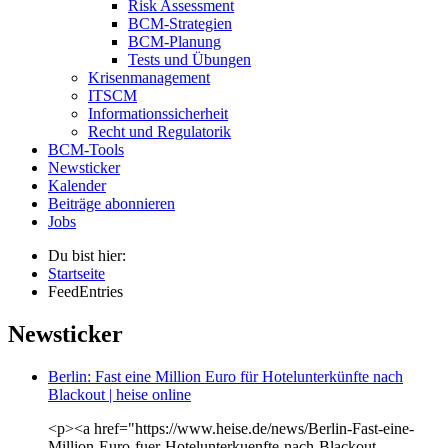
Risk Assessment
BCM-Strategien
BCM-Planung
Tests und Übungen
Krisenmanagement
ITSCM
Informationssicherheit
Recht und Regulatorik
BCM-Tools
Newsticker
Kalender
Beiträge abonnieren
Jobs
Du bist hier:
Startseite
FeedEntries
Newsticker
Berlin: Fast eine Million Euro für Hotelunterkünfte nach
Blackout | heise online
<p><a href="https://www.heise.de/news/Berlin-Fast-eine-
Million-Euro-fuer-Hotelunterkuenfte-nach-Blackout-