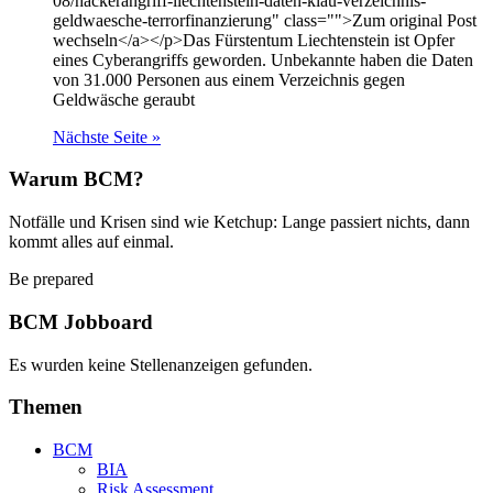
08/hackerangriff-liechtenstein-daten-klau-verzeichnis-
geldwaesche-terrorfinanzierung" class="">Zum original Post
wechseln</a></p>Das Fürstentum Liechtenstein ist Opfer
eines Cyberangriffs geworden. Unbekannte haben die Daten
von 31.000 Personen aus einem Verzeichnis gegen
Geldwäsche geraubt
Nächste Seite »
Warum BCM?
Notfälle und Krisen sind wie Ketchup: Lange passiert nichts, dann
kommt alles auf einmal.
Be prepared
BCM Jobboard
Es wurden keine Stellenanzeigen gefunden.
Themen
BCM
BIA
Risk Assessment