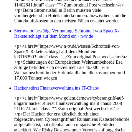
11402641.html" class="">Zum original Post wechseln</a>
</p>Beim Stromausfall in Berlin mussten viele
vorübergehend in Hotels unterkommen. Inzwischen sind die
Unterkunftskosten in den meisten Fällen erstattet worden
Sternwarte bestätigt Vermutung: Schrottteil von SpaceX-
Rakete schlägt auf dem Mond ein - n-tv.de
<p><a href="https://www.n-tv.de/wissen/Schrottteil-von-
SpaceX-Rakete-schlaegt-auf-dem-Mond-ein-
id31163903.html" class="">Zum original Post wechseln</a>
</p>Schätzungen der Europäischen Weltraumbehörde Esa
zufolge befinden sich derzeit mehr als 46.000 Teile
Weltraumschrott in der Erdumlaufbahn, die zusammen rund
17.000 Tonnen wiegen
Hacker stürzt Finanzverwaltung ins IT-Chaos
<p><a href="https://www.golem.de/news/cyberangriff-auf-
ungarn-hacker-stuerzt-finanzverwaltung-ins-it-chaos-2608-
211627.html" class="">Zum original Post wechseln</a>
</p>Der Hacker, der erst kürzlich durch einen
folgenschweren Cyberangriff auf Rumäniens Katasterbehörde
aufgefallen ist, hat offenbar auch ungarische Behörden
attackiert. Wie Risky Business unter Verweis auf ungarische