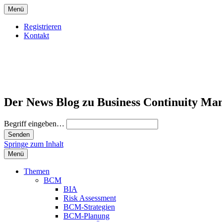
Menü
Registrieren
Kontakt
Der News Blog zu Business Continuity Ma
Begriff eingeben…
Springe zum Inhalt
Menü
Themen
BCM
BIA
Risk Assessment
BCM-Strategien
BCM-Planung