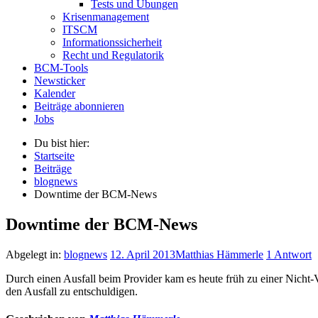
Tests und Übungen
Krisenmanagement
ITSCM
Informationssicherheit
Recht und Regulatorik
BCM-Tools
Newsticker
Kalender
Beiträge abonnieren
Jobs
Du bist hier:
Startseite
Beiträge
blognews
Downtime der BCM-News
Downtime der BCM-News
Abgelegt in:
blognews
12. April 2013
Matthias Hämmerle
1 Antwort
Durch einen Ausfall beim Provider kam es heute früh zu einer Nicht-
den Ausfall zu entschuldigen.