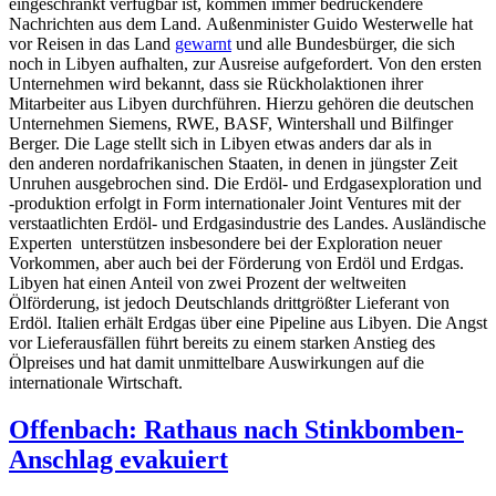
eingeschränkt verfügbar ist, kommen immer bedrückendere
Nachrichten aus dem Land. Außenminister Guido Westerwelle hat
vor Reisen in das Land
gewarnt
und alle Bundesbürger, die sich
noch in Libyen aufhalten, zur Ausreise aufgefordert. Von den ersten
Unternehmen wird bekannt, dass sie Rückholaktionen ihrer
Mitarbeiter aus Libyen durchführen. Hierzu gehören die deutschen
Unternehmen Siemens, RWE, BASF, Wintershall und Bilfinger
Berger. Die Lage stellt sich in Libyen etwas anders dar als in
den anderen nordafrikanischen Staaten, in denen in jüngster Zeit
Unruhen ausgebrochen sind. Die Erdöl- und Erdgasexploration und
-produktion erfolgt in Form internationaler Joint Ventures mit der
verstaatlichten Erdöl- und Erdgasindustrie des Landes. Ausländische
Experten unterstützen insbesondere bei der Exploration neuer
Vorkommen, aber auch bei der Förderung von Erdöl und Erdgas.
Libyen hat einen Anteil von zwei Prozent der weltweiten
Ölförderung, ist jedoch Deutschlands drittgrößter Lieferant von
Erdöl. Italien erhält Erdgas über eine Pipeline aus Libyen. Die Angst
vor Lieferausfällen führt bereits zu einem starken Anstieg des
Ölpreises und hat damit unmittelbare Auswirkungen auf die
internationale Wirtschaft.
Offenbach: Rathaus nach Stinkbomben-
Anschlag evakuiert