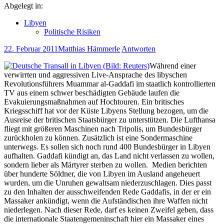
Abgelegt in:
Libyen
Politische Risiken
22. Februar 2011
Matthias Hämmerle
Antworten
Während einer
verwirrten und aggressiven Live-Ansprache des libyschen
Revolutionsführers Muammar al-Gaddafi im staatlich kontrollierten
TV aus einem schwer beschädigten Gebäude laufen die
Evakuierungsmaßnahmen auf Hochtouren. Ein britisches
Kriegsschiff hat vor der Küste Libyens Stellung bezogen, um die
Ausreise der britischen Staatsbürger zu unterstützen. Die Lufthansa
fliegt mit größeren Maschinen nach Tripolis, um Bundesbürger
zurückholen zu können. Zusätzlich ist eine Sondermaschine
unterwegs. Es sollen sich noch rund 400 Bundesbürger in Libyen
aufhalten. Gaddafi kündigt an, das Land nicht verlassen zu wollen,
sondern lieber als Märtyrer sterben zu wollen. Medien berichten
über hunderte Söldner, die von Libyen im Ausland angeheuert
wurden, um die Unruhen gewaltsam niederzuschlagen. Dies passt
zu den Inhalten der ausschweifenden Rede Gaddafis, in der er ein
Massaker ankündigt, wenn die Aufständischen ihre Waffen nicht
niederlegen. Nach dieser Rede, darf es keinen Zweifel geben, dass
die internationale Staatengemeninschaft hier ein Massaker eines