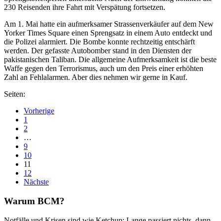
230 Reisenden ihre Fahrt mit Verspätung fortsetzen.
Am 1. Mai hatte ein aufmerksamer Strassenverkäufer auf dem New
Yorker Times Square einen Sprengsatz in einem Auto entdeckt und
die Polizei alarmiert. Die Bombe konnte rechtzeitig entschärft
werden. Der gefasste Autobomber stand in den Diensten der
pakistanischen Taliban. Die allgemeine Aufmerksamkeit ist die beste
Waffe gegen den Terrorismus, auch um den Preis einer erhöhten
Zahl an Fehlalarmen. Aber dies nehmen wir gerne in Kauf.
Seiten:
Vorherige
1
2
…
9
10
11
12
Nächste
Warum BCM?
Notfälle und Krisen sind wie Ketchup: Lange passiert nichts, dann