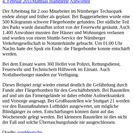
4. Februar 2011
Matthias Hämmerle
Antworten
Der Arbeitstag für 2.ooo Mitarbeiter im Nürnberger Technopark
endete abrupt und früher als geplant. Bei Baggerarbeiten wurde eine
500 Kilogramm schwere Fliegerbombe gefunden. Der südliche Teil
des Parks wurde daraufhin sofort von der Feuerwehr geräumt. Auch
1.400 Anwohner mussten ihre Häuser und Wohnungen verlassen
und wurden von einem Shuttle-Service der Nürnberger
Verkehrsgesellschaft in Notunterkünfte gebracht. Um 01:00 Uhr
Nachts hatte der Spuk ein Ende: die Fliegerbombe konnte entschärft
werden.
Bei dem Einsatz waren 360 Helfer von Polizei, Rettungsdienst,
Feuerwehr und Technischem Hilfswerk im Einsatz. Auch
Notfallseelsorger standen zur Verfügung.
Dieses Beispiel zeigt wieder einmal deutlich die Gefährdung durch
Funde alter Fliegerbomben für den Geschäftsbetrieb. Bei Baustellen
auf und um das Firmengelände ist daher erhöhte Aufmerksamkeit
und Vorsorge angesagt. Bei Großbaustellen wie Stuttgart 21 werden
vor den Baumaßnahmen Luftbilder ausgewertet, um mögliche
Blindgänger zu orten. Entschärfungen können dann auf das
Wochenende gelegt werden. Bei kleineren Baustellen ist dies nicht
der Fall und solche Überraschungsfunde nie ausgeschlossen.
Quelle:
sueddeutsche