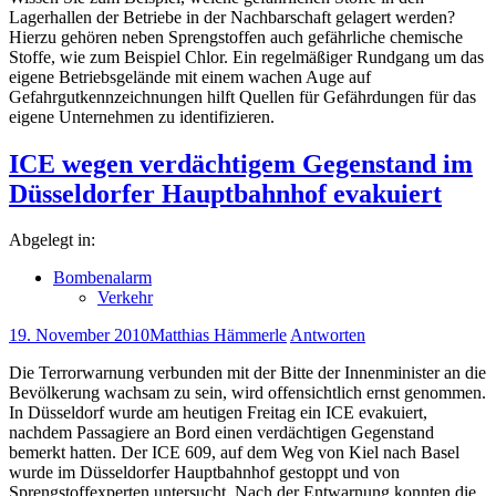
Lagerhallen der Betriebe in der Nachbarschaft gelagert werden?
Hierzu gehören neben Sprengstoffen auch gefährliche chemische
Stoffe, wie zum Beispiel Chlor. Ein regelmäßiger Rundgang um das
eigene Betriebsgelände mit einem wachen Auge auf
Gefahrgutkennzeichnungen hilft Quellen für Gefährdungen für das
eigene Unternehmen zu identifizieren.
ICE wegen verdächtigem Gegenstand im
Düsseldorfer Hauptbahnhof evakuiert
Abgelegt in:
Bombenalarm
Verkehr
19. November 2010
Matthias Hämmerle
Antworten
Die Terrorwarnung verbunden mit der Bitte der Innenminister an die
Bevölkerung wachsam zu sein, wird offensichtlich ernst genommen.
In Düsseldorf wurde am heutigen Freitag ein ICE evakuiert,
nachdem Passagiere an Bord einen verdächtigen Gegenstand
bemerkt hatten. Der ICE 609, auf dem Weg von Kiel nach Basel
wurde im Düsseldorfer Hauptbahnhof gestoppt und von
Sprengstoffexperten untersucht. Nach der Entwarnung konnten die