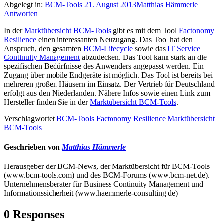
Abgelegt in:
BCM-Tools
21. August 2013
Matthias Hämmerle
Antworten
In der
Marktübersicht BCM-Tools
gibt es mit dem Tool
Factonomy
Resilience
einen interessanten Neuzugang. Das Tool hat den
Anspruch, den gesamten
BCM-Lifecycle
sowie das
IT Service
Continuity Management
abzudecken. Das Tool kann stark an die
spezifischen Bedürfnisse des Anwenders angepasst werden. Ein
Zugang über mobile Endgeräte ist möglich. Das Tool ist bereits bei
mehreren großen Häusern im Einsatz. Der Vertrieb für Deutschland
erfolgt aus den Niederlanden. Nähere Infos sowie einen Link zum
Hersteller finden Sie in der
Marktübersicht BCM-Tools
.
Verschlagwortet
BCM-Tools
Factonomy Resilience
Marktübersicht
BCM-Tools
Geschrieben von
Matthias Hämmerle
Herausgeber der BCM-News, der Marktübersicht für BCM-Tools
(www.bcm-tools.com) und des BCM-Forums (www.bcm-net.de).
Unternehmensberater für Business Continuity Management und
Informationssicherheit (www.haemmerle-consulting.de)
0 Responses