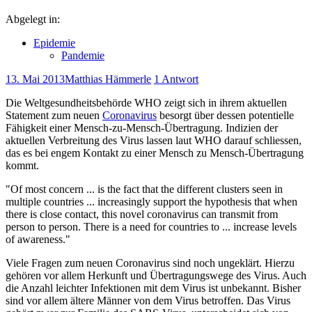
Abgelegt in:
Epidemie
Pandemie
13. Mai 2013
Matthias Hämmerle
1 Antwort
Die Weltgesundheitsbehörde WHO zeigt sich in ihrem aktuellen
Statement zum neuen
Coronavirus
besorgt über dessen potentielle
Fähigkeit einer Mensch-zu-Mensch-Übertragung. Indizien der
aktuellen Verbreitung des Virus lassen laut WHO darauf schliessen,
das es bei engem Kontakt zu einer Mensch zu Mensch-Übertragung
kommt.
"Of most concern ... is the fact that the different clusters seen in
multiple countries ... increasingly support the hypothesis that when
there is close contact, this novel coronavirus can transmit from
person to person. There is a need for countries to ... increase levels
of awareness."
Viele Fragen zum neuen Coronavirus sind noch ungeklärt. Hierzu
gehören vor allem Herkunft und Übertragungswege des Virus. Auch
die Anzahl leichter Infektionen mit dem Virus ist unbekannt. Bisher
sind vor allem ältere Männer von dem Virus betroffen. Das Virus