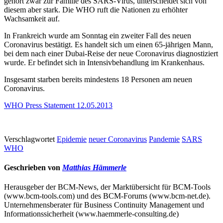
gehört zwar zur Familie des SARS-Virus, unterscheidet sich von
diesem aber stark. Die WHO ruft die Nationen zu erhöhter
Wachsamkeit auf.
In Frankreich wurde am Sonntag ein zweiter Fall des neuen
Coronavirus bestätigt. Es handelt sich um einen 65-jährigen Mann,
bei dem nach einer Dubai-Reise der neue Coronavirus diagnostiziert
wurde. Er befindet sich in Intensivbehandlung im Krankenhaus.
Insgesamt starben bereits mindestens 18 Personen am neuen
Coronavirus.
WHO Press Statement 12.05.2013
Verschlagwortet
Epidemie
neuer Coronavirus
Pandemie
SARS
WHO
Geschrieben von
Matthias Hämmerle
Herausgeber der BCM-News, der Marktübersicht für BCM-Tools
(www.bcm-tools.com) und des BCM-Forums (www.bcm-net.de).
Unternehmensberater für Business Continuity Management und
Informationssicherheit (www.haemmerle-consulting.de)