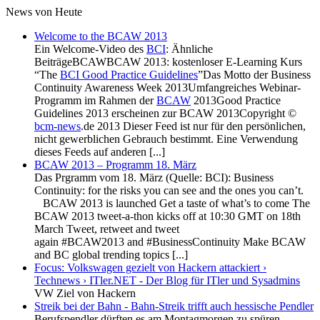
News von Heute
Welcome to the BCAW 2013
Ein Welcome-Video des
BCI
: Ähnliche
BeiträgeBCAWBCAW 2013: kostenloser E-Learning Kurs
“The
BCI Good Practice Guidelines
”Das Motto der Business
Continuity Awareness Week 2013Umfangreiches Webinar-
Programm im Rahmen der
BCAW
2013Good Practice
Guidelines 2013 erscheinen zur BCAW 2013Copyright ©
bcm-news
.de 2013 Dieser Feed ist nur für den persönlichen,
nicht gewerblichen Gebrauch bestimmt. Eine Verwendung
dieses Feeds auf anderen [...]
BCAW 2013 – Programm 18. März
Das Prgramm vom 18. März (Quelle: BCI): Business
Continuity: for the risks you can see and the ones you can’t.
BCAW 2013 is launched Get a taste of what’s to come The
BCAW 2013 tweet-a-thon kicks off at 10:30 GMT on 18th
March Tweet, retweet and tweet
again #BCAW2013 and #BusinessContinuity Make BCAW
and BC global trending topics [...]
Focus: Volkswagen gezielt von Hackern attackiert ›
Technews › ITler.NET - Der Blog für ITler und Sysadmins
VW Ziel von Hackern
Streik bei der Bahn - Bahn-Streik trifft auch hessische Pendler
Berufspendler dürften es am Montagmorgen zu spüren