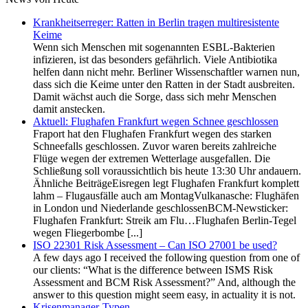
Krankheitserreger: Ratten in Berlin tragen multiresistente
Keime
Wenn sich Menschen mit sogenannten ESBL-Bakterien
infizieren, ist das besonders gefährlich. Viele Antibiotika
helfen dann nicht mehr. Berliner Wissenschaftler warnen nun,
dass sich die Keime unter den Ratten in der Stadt ausbreiten.
Damit wächst auch die Sorge, dass sich mehr Menschen
damit anstecken.
Aktuell: Flughafen Frankfurt wegen Schnee geschlossen
Fraport hat den Flughafen Frankfurt wegen des starken
Schneefalls geschlossen. Zuvor waren bereits zahlreiche
Flüge wegen der extremen Wetterlage ausgefallen. Die
Schließung soll voraussichtlich bis heute 13:30 Uhr andauern.
Ähnliche BeiträgeEisregen legt Flughafen Frankfurt komplett
lahm – Flugausfälle auch am MontagVulkanasche: Flughäfen
in London und Niederlande geschlossenBCM-Newsticker:
Flughafen Frankfurt: Streik am Flu…Flughafen Berlin-Tegel
wegen Fliegerbombe [...]
ISO 22301 Risk Assessment – Can ISO 27001 be used?
A few days ago I received the following question from one of
our clients: “What is the difference between ISMS Risk
Assessment and BCM Risk Assessment?” And, although the
answer to this question might seem easy, in actuality it is not.
Krisenmanager-Typen