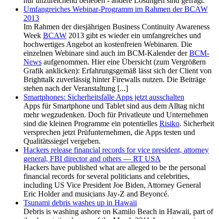
nur unzureichend beheben - andere Lösungen sind gefragt.
Umfangreiches Webinar-Programm im Rahmen der BCAW
2013
Im Rahmen der diesjährigen Business Continuity Awareness
Week
BCAW
2013 gibt es wieder ein umfangreiches und
hochwertiges Angebot an kostenfreien Webinaren. Die
einzelnen Webinare sind auch im BCM-Kalender der
BCM-
News
aufgenommen. Hier eine Übersicht (zum Vergrößern
Grafik anklicken): Erfahrungsgemäß lässt sich der Client von
Brighttalk zuverlässig hinter Firewalls nutzen. Die Beiträge
stehen nach der Veranstaltung [...]
Smartphones: Sicherheitsfalle Apps jetzt ausschalten
Apps für Smartphone und Tablet sind aus dem Alltag nicht
mehr wegzudenken. Doch für Privatleute und Unternehmen
sind die kleinen Programme ein potentielles
Risiko
. Sicherheit
versprechen jetzt Prüfunternehmen, die Apps testen und
Qualitätssiegel vergeben.
Hackers release financial records for vice president, attorney
general, FBI director and others — RT USA
Hackers have published what are alleged to be the personal
financial records for several politicians and celebrities,
including US Vice President Joe Biden, Attorney General
Eric Holder and musicians Jay-Z and Beyoncé.
Tsunami debris washes up in Hawaii
Debris is washing ashore on Kamilo Beach in Hawaii, part of