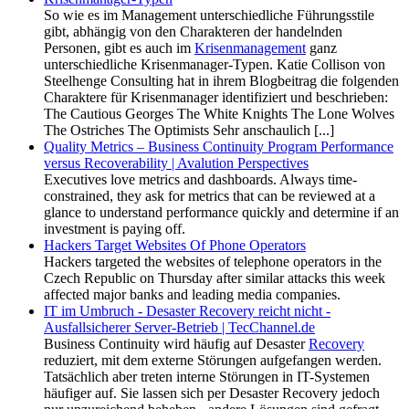
So wie es im Management unterschiedliche Führungsstile
gibt, abhängig von den Charakteren der handelnden
Personen, gibt es auch im
Krisenmanagement
ganz
unterschiedliche Krisenmanager-Typen. Katie Collison von
Steelhenge Consulting hat in ihrem Blogbeitrag die folgenden
Charaktere für Krisenmanager identifiziert und beschrieben:
The Cautious Georges The White Knights The Lone Wolves
The Ostriches The Optimists Sehr anschaulich [...]
Quality Metrics – Business Continuity Program Performance
versus Recoverability | Avalution Perspectives
Executives love metrics and dashboards. Always time-
constrained, they ask for metrics that can be reviewed at a
glance to understand performance quickly and determine if an
investment is paying off.
Hackers Target Websites Of Phone Operators
Hackers targeted the websites of telephone operators in the
Czech Republic on Thursday after similar attacks this week
affected major banks and leading media companies.
IT im Umbruch - Desaster Recovery reicht nicht -
Ausfallsicherer Server-Betrieb | TecChannel.de
Business Continuity wird häufig auf Desaster
Recovery
reduziert, mit dem externe Störungen aufgefangen werden.
Tatsächlich aber treten interne Störungen in IT-Systemen
häufiger auf. Sie lassen sich per Desaster Recovery jedoch