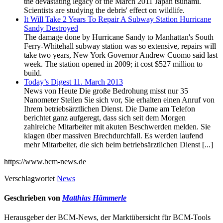
the devastating legacy of the March 2011 Japan tsunami.
Scientists are studying the debris' effect on wildlife.
It Will Take 2 Years To Repair A Subway Station Hurricane
Sandy Destroyed
The damage done by Hurricane Sandy to Manhattan's South
Ferry-Whitehall subway station was so extensive, repairs will
take two years, New York Governor Andrew Cuomo said last
week. The station opened in 2009; it cost $527 million to
build.
Today’s Digest 11. March 2013
News von Heute Die große Bedrohung misst nur 35
Nanometer Stellen Sie sich vor, Sie erhalten einen Anruf von
Ihrem betriebsärztlichen Dienst. Die Dame am Telefon
berichtet ganz aufgeregt, dass sich seit dem Morgen
zahlreiche Mitarbeiter mit akuten Beschwerden melden. Sie
klagen über massiven Brechdurchfall. Es werden laufend
mehr Mitarbeiter, die sich beim betriebsärztlichen Dienst [...]
https://www.bcm-news.de
Verschlagwortet
News
Geschrieben von
Matthias Hämmerle
Herausgeber der BCM-News, der Marktübersicht für BCM-Tools