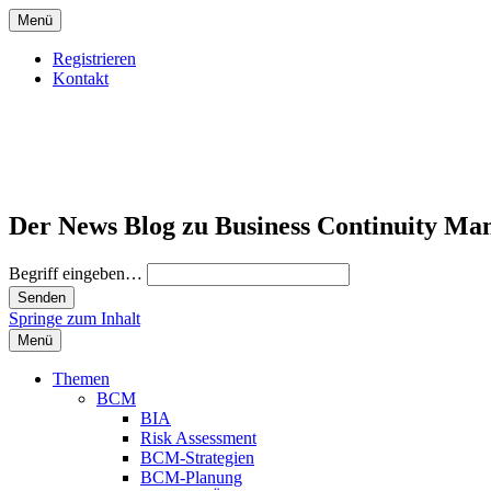
Menü
Registrieren
Kontakt
Der News Blog zu Business Continuity Ma
Begriff eingeben…
Springe zum Inhalt
Menü
Themen
BCM
BIA
Risk Assessment
BCM-Strategien
BCM-Planung