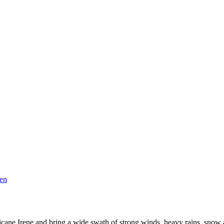
en
ricane Irene and bring a wide swath of strong winds, heavy rains, snow