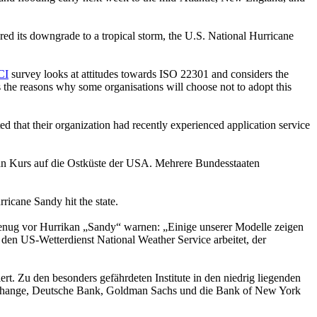
red its downgrade to a tropical storm, the U.S. National Hurricane
CI
survey looks at attitudes towards ISO 22301 and considers the
es the reasons why some organisations will choose not to adopt this
d that their organization had recently experienced application service
an Kurs auf die Ostküste der USA. Mehrere Bundesstaaten
ricane Sandy hit the state.
genug vor Hurrikan „Sandy“ warnen: „Einige unserer Modelle zeigen
r den US-Wetterdienst National Weather Service arbeitet, der
t. Zu den besonders gefährdeten Institute in den niedrig liegenden
xchange, Deutsche Bank, Goldman Sachs und die Bank of New York