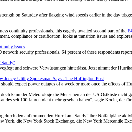
ength on Saturday after flagging wind speeds earlier in the day trigge
ess continuity professionals, this eagerly awaited second part of the
B
ment, compliance or certification; looks at transition issues and explor
tinuity issues
 network security professionals. 64 percent of these respondents reporte
 "Sandy"
wegfegt und schwere Verwüstungen hinterlässt. Jetzt nimmt der Hurrik
 Jersey Utility Spokesman Says - The Huffington Post
s should expect power outages of a week or more once the effects of Hur
“
nd doch kann der Meteorologe die Menschen an der US-Ostküste nicht 
s Landes seit 100 Jahren nicht mehr gesehen haben“, sagte Kocin, der fü
g durch den aufkommenden Hurrikan “Sandy” ihre Notfallpläne aktivier
New York, die New York Stock Exchange, die New York Mercantile E