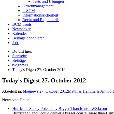
Tests und Übungen
Krisenmanagement
ITSCM
Informationssicherheit
Recht und Regulatorik
BCM-Tools
Newsticker
Kalender
Beiträge abonnieren
Jobs
Du bist hier:
Startseite
Beiträge
blognews
Today's Digest 27. October 2012
Today's Digest 27. October 2012
Abgelegt in:
blognews
27. Oktober 2012
Matthias Hämmerle
Antwort
News von Heute
Hurricane Sandy Potentially Bigger Than Irene - WSJ.com
Hurricane Sandy could deliver a bigger coastal surge than Hur