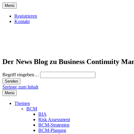
Menü
Registrieren
Kontakt
Der News Blog zu Business Continuity Ma
Begriff eingeben…
Springe zum Inhalt
Menü
Themen
BCM
BIA
Risk Assessment
BCM-Strategien
BCM-Planung