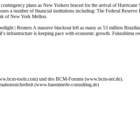
nt contingency plans as New Yorkers braced for the arrival of Hurrican
houses a number of financial institutions including: The Federal Res
nk of New York Mellon.
spotlight | Reuters A massive blackout left as many as 53 million Brazilian
il’s infrastructure is keeping pace with economic growth. Fukushima own
www.bcm-tools.com) und des BCM-Forums (www.bcm-net.de).
mationssicherheit (www.haemmerle-consulting.de)