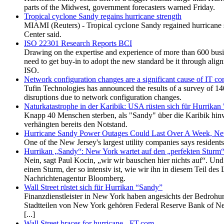
parts of the Midwest, government forecasters warned Friday.
Tropical cyclone Sandy regains hurricane strength
MIAMI (Reuters) - Tropical cyclone Sandy regained hurricane str
Center said.
ISO 22301 Research Reports BCI
Drawing on the expertise and experience of more than 600 busin
need to get buy-in to adopt the new standard be it through align
ISO.
Network configuration changes are a significant cause of IT con
Tufin Technologies has announced the results of a survey of 140
disruptions due to network configuration changes.
Naturkatastrophe in der Karibik: USA rüsten sich für Hurrikan
Knapp 40 Menschen sterben, als "Sandy" über die Karibik hin
verhängten bereits den Notstand.
Hurricane Sandy Power Outages Could Last Over A Week, New
One of the New Jersey's largest utility companies says resident
Hurrikan „Sandy“: New York wartet auf den „perfekten Sturm
Nein, sagt Paul Kocin, „wir wir bauschen hier nichts auf“. U
einen Sturm, der so intensiv ist, wie wir ihn in diesem Teil de
Nachrichtenagentur Bloomberg.
Wall Street rüstet sich für Hurrikan “Sandy”
Finanzdienstleister in New York haben angesichts der Bedrohun
Stadtteilen von New York gehören Federal Reserve Bank of 
[...]
Wall Street braces for hurricane - FT.com