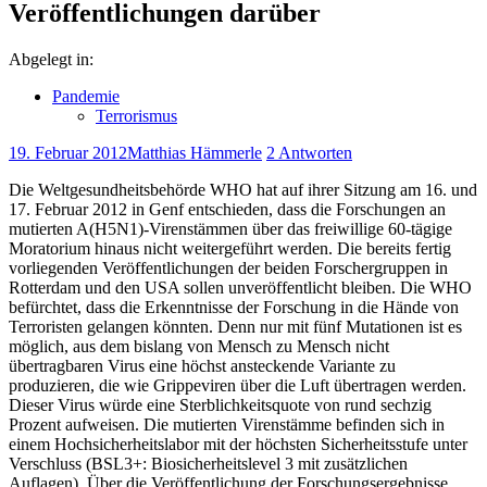
Veröffentlichungen darüber
Abgelegt in:
Pandemie
Terrorismus
19. Februar 2012
Matthias Hämmerle
2 Antworten
Die Weltgesundheitsbehörde WHO hat auf ihrer Sitzung am 16. und
17. Februar 2012 in Genf entschieden, dass die Forschungen an
mutierten A(H5N1)-Virenstämmen über das freiwillige 60-tägige
Moratorium hinaus nicht weitergeführt werden. Die bereits fertig
vorliegenden Veröffentlichungen der beiden Forschergruppen in
Rotterdam und den USA sollen unveröffentlicht bleiben. Die WHO
befürchtet, dass die Erkenntnisse der Forschung in die Hände von
Terroristen gelangen könnten. Denn nur mit fünf Mutationen ist es
möglich, aus dem bislang von Mensch zu Mensch nicht
übertragbaren Virus eine höchst ansteckende Variante zu
produzieren, die wie Grippeviren über die Luft übertragen werden.
Dieser Virus würde eine Sterblichkeitsquote von rund sechzig
Prozent aufweisen. Die mutierten Virenstämme befinden sich in
einem Hochsicherheitslabor mit der höchsten Sicherheitsstufe unter
Verschluss (BSL3+: Biosicherheitslevel 3 mit zusätzlichen
Auflagen). Über die Veröffentlichung der Forschungsergebnisse