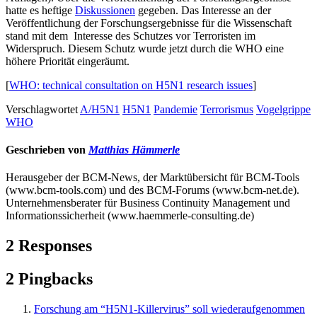
hatte es heftige
Diskussionen
gegeben. Das Interesse an der
Veröffentlichung der Forschungsergebnisse für die Wissenschaft
stand mit dem Interesse des Schutzes vor Terroristen im
Widerspruch. Diesem Schutz wurde jetzt durch die WHO eine
höhere Priorität eingeräumt.
[
WHO: technical consultation on H5N1 research issues
]
Verschlagwortet
A/H5N1
H5N1
Pandemie
Terrorismus
Vogelgrippe
WHO
Geschrieben von
Matthias Hämmerle
Herausgeber der BCM-News, der Marktübersicht für BCM-Tools
(www.bcm-tools.com) und des BCM-Forums (www.bcm-net.de).
Unternehmensberater für Business Continuity Management und
Informationssicherheit (www.haemmerle-consulting.de)
2 Responses
2 Pingbacks
Forschung am “H5N1-Killervirus” soll wiederaufgenommen