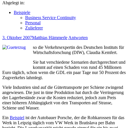
Abgelegt in:
Beispiele
Business Service Continuity
Personal
Zulieferer
3. Oktober 2007
Matthias Hämmerle
Antworten
so die Verkehrsexpertin des Deutschen Instituts für
Wirtschaftsforschung (DIW), Claudia Kemfert.
Sie hat verschiedene Szenarien durchgerechnet und
kommt auf einen Schaden von rund 45 Millionen
Euro täglich, schon wenn die GDL ein paar Tage nur 50 Prozent des
Zugverkehrs lahmlegt.
Viele Industrien sind auf die Gütertransporte per Schiene zwingend
angewiesen. Die just in time Produktion hat durch die Verringerung
der Lagerbestände zwar die Kosten reduziert, jedoch zum Preis
einer höheren Abhängigkeit von den Transporten auf Strasse,
Schiene und Wasser.
Ein
Beispiel
ist der Autobauer Porsche, der die Rohkarossen für das
Werk in Leipzig täglich vom VW Werk in Bratislava per Bahn
bezieht. Die Lagerkapazität reicht gerade einmal für ein bis zwei