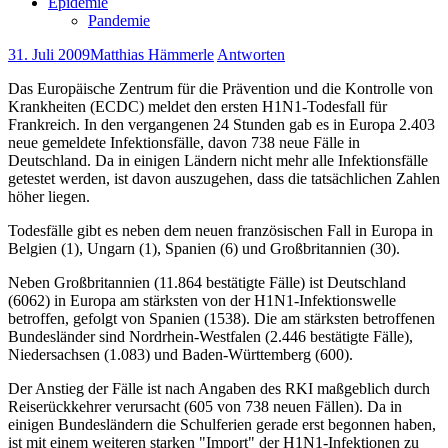
Epidemie
Pandemie
31. Juli 2009
Matthias Hämmerle
Antworten
Das Europäische Zentrum für die Prävention und die Kontrolle von
Krankheiten (ECDC) meldet den ersten H1N1-Todesfall für
Frankreich. In den vergangenen 24 Stunden gab es in Europa 2.403
neue gemeldete Infektionsfälle, davon 738 neue Fälle in
Deutschland. Da in einigen Ländern nicht mehr alle Infektionsfälle
getestet werden, ist davon auszugehen, dass die tatsächlichen Zahlen
höher liegen.
Todesfälle gibt es neben dem neuen französischen Fall in Europa in
Belgien (1), Ungarn (1), Spanien (6) und Großbritannien (30).
Neben Großbritannien (11.864 bestätigte Fälle) ist Deutschland
(6062) in Europa am stärksten von der H1N1-Infektionswelle
betroffen, gefolgt von Spanien (1538). Die am stärksten betroffenen
Bundesländer sind Nordrhein-Westfalen (2.446 bestätigte Fälle),
Niedersachsen (1.083) und Baden-Württemberg (600).
Der Anstieg der Fälle ist nach Angaben des RKI maßgeblich durch
Reiserückkehrer verursacht (605 von 738 neuen Fällen). Da in
einigen Bundesländern die Schulferien gerade erst begonnen haben,
ist mit einem weiteren starken "Import" der H1N1-Infektionen zu