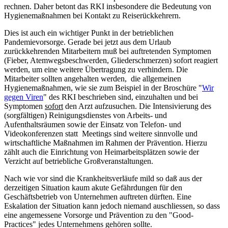
rechnen. Daher betont das RKI insbesondere die Bedeutung von
Hygienemaßnahmen bei Kontakt zu Reiserückkehrern.
Dies ist auch ein wichtiger Punkt in der betrieblichen
Pandemievorsorge. Gerade bei jetzt aus dem Urlaub
zurückkehrenden Mitarbeitern muß bei auftretenden Symptomen
(Fieber, Atemwegsbeschwerden, Gliederschmerzen) sofort reagiert
werden, um eine weitere Übertragung zu verhindern. Die
Mitarbeiter sollten angehalten werden, die allgemeinen
Hygienemaßnahmen, wie sie zum Beispiel in der Broschüre "
Wir
gegen Viren
" des RKI beschrieben sind, einzuhalten und bei
Symptomen
sofort
den Arzt aufzusuchen. Die Intensivierung des
(sorgfältigen) Reinigungsdienstes von Arbeits- und
Aufenthaltsräumen sowie der Einsatz von Telefon- und
Videokonferenzen statt Meetings sind weitere sinnvolle und
wirtschaftliche Maßnahmen im Rahmen der Prävention. Hierzu
zählt auch die Einrichtung von Heimarbeitsplätzen sowie der
Verzicht auf betriebliche Großveranstaltungen.
Nach wie vor sind die Krankheitsverläufe mild so daß aus der
derzeitigen Situation kaum akute Gefährdungen für den
Geschäftsbetrieb von Unternehmen auftreten dürften. Eine
Eskalation der Situation kann jedoch niemand auschliessen, so dass
eine angemessene Vorsorge und Prävention zu den "Good-
Practices" jedes Unternehmens gehören sollte.