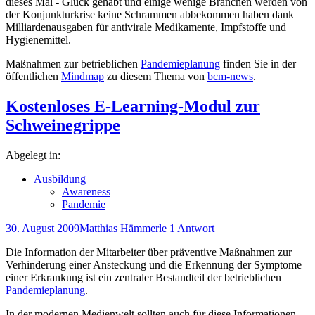
dieses Mal - Glück gehabt und einige wenige Branchen werden von
der Konjunkturkrise keine Schrammen abbekommen haben dank
Milliardenausgaben für antivirale Medikamente, Impfstoffe und
Hygienemittel.
Maßnahmen zur betrieblichen
Pandemieplanung
finden Sie in der
öffentlichen
Mindmap
zu diesem Thema von
bcm-news
.
Kostenloses E-Learning-Modul zur
Schweinegrippe
Abgelegt in:
Ausbildung
Awareness
Pandemie
30. August 2009
Matthias Hämmerle
1 Antwort
Die Information der Mitarbeiter über präventive Maßnahmen zur
Verhinderung einer Ansteckung und die Erkennung der Symptome
einer Erkrankung ist ein zentraler Bestandteil der betrieblichen
Pandemieplanung
.
In der modernen Medienwelt sollten auch für diese Informationen