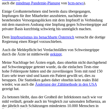
auch die
mindmap Pandemie-Planung
von
bcm-news
).
Einige Großunternehmen sind bereits dazu übergegangen,
Impfungen für ihre Mitarbeiter anzubieten, nachdem die
bestehenden Versorgungslücken mit dem Impfstoff in Verbindung
mit dem massiven Andrang eine Impfung gegen Schweinegrippe auf
privater Basis kurzfristig schwierig bis unmöglich machen.
Dem
Impftourismus ins benachbarte Österreich
versucht die dortige
Regierung einen Riegel vorzuschieben.
Auch die Meldepflicht bei Verdachtsfällen von Schweinegrippe
durch die Ärzte ist mittlerweile
gekippt
.
Meine Nachfrage bei Ärzten ergab, dass ohnehin nicht durchgehend
auf Schweinegrippe getestet wurde, da die einfachen Tests eine
hohe Fehlerquote hätten und die zuverlässigen Tests mit rund 150
Euro sehr teuer sind und kaum ein Patient gewillt sei, dies zu
berappen. Die Statistiken gaben daher ohnehin kein reales Bild
wieder, was auch die
Änderung der Zählmethode in den USA
gezeigt hat.
Zu betonen bleibt, dass der Großteil der Infektionen nach wie vor
mild verläuft, gerade auch im Vergleich zur saisonalen Influenza, an
der jährlich nach Schätzungen mindestens 10.000 Menschen in