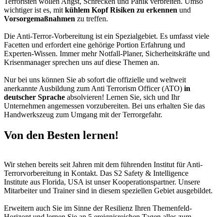
Terroristen wollen Angst, Schrecken und Panik verbreiten. Umso
wichtiger ist es, mit
kühlem Kopf Risiken zu erkennen
und
Vorsorgemaßnahmen
zu treffen.
Die Anti-Terror-Vorbereitung ist ein Spezialgebiet. Es umfasst viele
Facetten und erfordert eine gehörige Portion Erfahrung und
Experten-Wissen. Immer mehr Notfall-Planer, Sicherheitskräfte und
Krisenmanager sprechen uns auf diese Themen an.
Nur bei uns können Sie ab sofort die offizielle und weltweit
anerkannte Ausbildung zum Anti Terrorism Officer (ATO)
in
deutscher Sprache
absolvieren! Lernen Sie, sich und Ihr
Unternehmen angemessen vorzubereiten. Bei uns erhalten Sie das
Handwerkszeug zum Umgang mit der Terrorgefahr.
Von den Besten lernen!
Wir stehen bereits seit Jahren mit dem führenden Institut für Anti-
Terrorvorbereitung in Kontakt. Das S2 Safety & Intelligence
Institute aus Florida, USA ist unser Kooperationspartner. Unsere
Mitarbeiter und Trainer sind in diesem speziellen Gebiet ausgebildet.
Erweitern auch Sie im Sinne der Resilienz Ihren Themenfeld-
Horizont und lernen Sie an 5 ereignisreichen Tagen alles zum