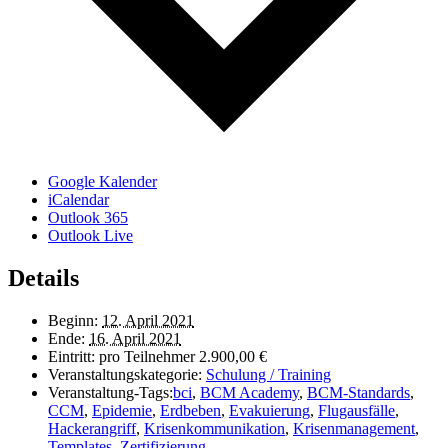
Google Kalender
iCalendar
Outlook 365
Outlook Live
Details
Beginn:
12. April 2021
Ende:
16. April 2021
Eintritt:
pro Teilnehmer 2.900,00 €
Veranstaltungskategorie:
Schulung / Training
Veranstaltung-Tags:
bci
,
BCM Academy
,
BCM-Standards
,
CCM
,
Epidemie
,
Erdbeben
,
Evakuierung
,
Flugausfälle
,
Hackerangriff
,
Krisenkommunikation
,
Krisenmanagement
,
Templates
,
Zertifizierung