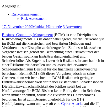
Abgelegt in:
Risikomanagement
Risk Assessment
17. November 2020
Matthias Hämmerle
3 Antworten
Business Continuity Management
(BCM) ist eine Disziplin des
Risikomanagements. Es ist daher naheliegend, für die Risikoanalyse
im BCM auf die klassischen und bewährten Methoden und
Verfahren dieser Disziplin zurückzugreifen. Zu diesen klassischen
Vorgehensweisen gehört die Betrachtung eines Risikos unter den
beiden Gesichtspunkten Eintrittswahrscheinlichkeit und
Schadenshöhe. Als Ergebnis lassen sich Risiken sehr anschaulich in
einer Risikomatrix darstellen und es lassen sich erwartete
Schadenshöhen zum Beispiel für die finanzielle Risikovorsorge
berechnen. Beim BCM stößt dieses Vorgehen jedoch an seine
Grenzen, denn wir betrachten im BCM Risiken mit geringer
Eintrittswahrscheinlichkeit dafür aber existentiellen Schadenshöhen.
Die Eintrittswahrscheinlichkeit des Risikos spielt bei der
Notfallvorsorge für BCM-Risiken keine Rolle, denn ein Schaden,
wann immer er eintritt, würde die Existenz des Unternehmens
bedrohen. Es ist zum Beispiel unerheblich für die (IT-)
Notfallplanung, wann und wie oft eine
Cyber-Attacke
auf die IT-