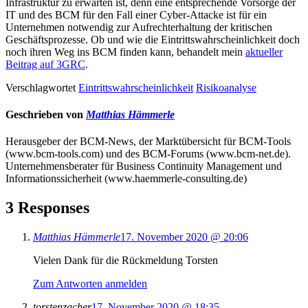
Infrastruktur zu erwarten ist, denn eine entsprechende Vorsorge der
IT und des BCM für den Fall einer Cyber-Attacke ist für ein
Unternehmen notwendig zur Aufrechterhaltung der kritischen
Geschäftsprozesse. Ob und wie die Eintrittswahrscheinlichkeit doch
noch ihren Weg ins BCM finden kann, behandelt mein
aktueller
Beitrag auf 3GRC
.
Verschlagwortet
Eintrittswahrscheinlichkeit
Risikoanalyse
Geschrieben von
Matthias Hämmerle
Herausgeber der BCM-News, der Marktübersicht für BCM-Tools
(www.bcm-tools.com) und des BCM-Forums (www.bcm-net.de).
Unternehmensberater für Business Continuity Management und
Informationssicherheit (www.haemmerle-consulting.de)
3 Responses
Matthias Hämmerle
17. November 2020 @ 20:06
Vielen Dank für die Rückmeldung Torsten
Zum Antworten anmelden
torstenzacher
17. November 2020 @ 18:35