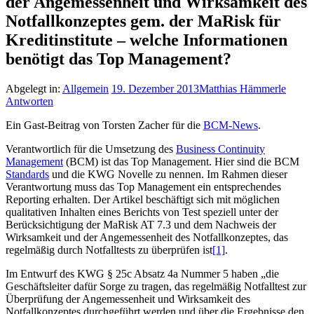
der Angemessenheit und Wirksamkeit des
Notfallkonzeptes gem. der MaRisk für
Kreditinstitute – welche Informationen
benötigt das Top Management?
Abgelegt in:
Allgemein
19. Dezember 2013
Matthias Hämmerle
Antworten
Ein Gast-Beitrag von Torsten Zacher für die
BCM-News
.
Verantwortlich für die Umsetzung des
Business Continuity
Management
(BCM) ist das Top Management. Hier sind die BCM
Standards
und die KWG Novelle zu nennen. Im Rahmen dieser
Verantwortung muss das Top Management ein entsprechendes
Reporting erhalten. Der Artikel beschäftigt sich mit möglichen
qualitativen Inhalten eines Berichts von Test speziell unter der
Berücksichtigung der MaRisk AT 7.3 und dem Nachweis der
Wirksamkeit und der Angemessenheit des Notfallkonzeptes, das
regelmäßig durch Notfalltests zu überprüfen ist
[1]
.
Im Entwurf des KWG § 25c Absatz 4a Nummer 5 haben „die
Geschäftsleiter dafür Sorge zu tragen, das regelmäßig Notfalltest zur
Überprüfung der Angemessenheit und Wirksamkeit des
Notfallkonzeptes durchgeführt werden und über die Ergebnisse den