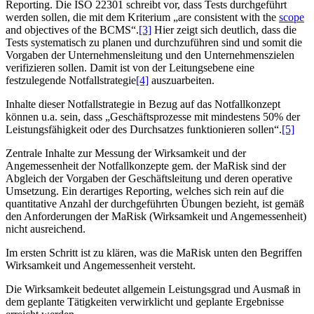
Reporting. Die ISO 22301 schreibt vor, dass Tests durchgeführt
werden sollen, die mit dem Kriterium „are consistent with the
scope
and objectives of the BCMS“.
[3]
Hier zeigt sich deutlich, dass die
Tests systematisch zu planen und durchzuführen sind und somit die
Vorgaben der Unternehmensleitung und den Unternehmenszielen
verifizieren sollen. Damit ist von der Leitungsebene eine
festzulegende Notfallstrategie
[4]
auszuarbeiten.
Inhalte dieser Notfallstrategie in Bezug auf das Notfallkonzept
können u.a. sein, dass „Geschäftsprozesse mit mindestens 50% der
Leistungsfähigkeit oder des Durchsatzes funktionieren sollen“.
[5]
Zentrale Inhalte zur Messung der Wirksamkeit und der
Angemessenheit der Notfallkonzepte gem. der MaRisk sind der
Abgleich der Vorgaben der Geschäftsleitung und deren operative
Umsetzung. Ein derartiges Reporting, welches sich rein auf die
quantitative Anzahl der durchgeführten Übungen bezieht, ist gemäß
den Anforderungen der MaRisk (Wirksamkeit und Angemessenheit)
nicht ausreichend.
Im ersten Schritt ist zu klären, was die MaRisk unten den Begriffen
Wirksamkeit und Angemessenheit versteht.
Die Wirksamkeit bedeutet allgemein Leistungsgrad und Ausmaß in
dem geplante Tätigkeiten verwirklicht und geplante Ergebnisse