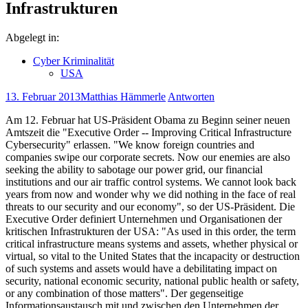
Infrastrukturen
Abgelegt in:
Cyber Kriminalität
USA
13. Februar 2013
Matthias Hämmerle
Antworten
Am 12. Februar hat US-Präsident Obama zu Beginn seiner neuen
Amtszeit die "Executive Order -- Improving Critical Infrastructure
Cybersecurity" erlassen. "We know foreign countries and
companies swipe our corporate secrets. Now our enemies are also
seeking the ability to sabotage our power grid, our financial
institutions and our air traffic control systems. We cannot look back
years from now and wonder why we did nothing in the face of real
threats to our security and our economy", so der US-Präsident. Die
Executive Order definiert Unternehmen und Organisationen der
kritischen Infrastrukturen der USA: "As used in this order, the term
critical infrastructure means systems and assets, whether physical or
virtual, so vital to the United States that the incapacity or destruction
of such systems and assets would have a debilitating impact on
security, national economic security, national public health or safety,
or any combination of those matters". Der gegenseitige
Informationsaustausch mit und zwischen den Unternehmen der