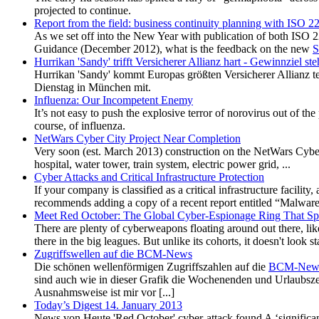
projected to continue.
Report from the field: business continuity planning with ISO 2
As we set off into the New Year with publication of both ISO 2
Guidance (December 2012), what is the feedback on the new
S
Hurrikan 'Sandy' trifft Versicherer Allianz hart - Gewinnziel st
Hurrikan 'Sandy' kommt Europas größten Versicherer Allianz te
Dienstag in München mit.
Influenza: Our Incompetent Enemy
It’s not easy to push the explosive terror of norovirus out of t
course, of influenza.
NetWars Cyber City Project Near Completion
Very soon (est. March 2013) construction on the NetWars Cyber
hospital, water tower, train system, electric power grid, ...
Cyber Attacks and Critical Infrastructure Protection
If your company is classified as a critical infrastructure facility
recommends adding a copy of a recent report entitled “Malware 
Meet Red October: The Global Cyber-Espionage Ring That Spe
There are plenty of cyberweapons floating around out there, li
there in the big leagues. But unlike its cohorts, it doesn't look s
Zugriffswellen auf die BCM-News
Die schönen wellenförmigen Zugriffszahlen auf die
BCM-New
sind auch wie in dieser Grafik die Wochenenden und Urlaubszei
Ausnahmsweise ist mir vor [...]
Today’s Digest 14. January 2013
News von Heute 'Red October' cyber-attack found A ‘significant