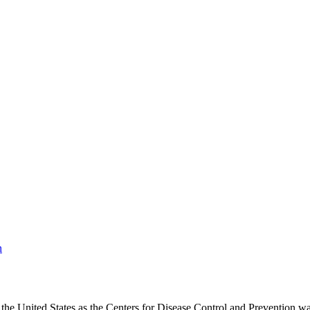
n
the United States as the Centers for Disease Control and Prevention war