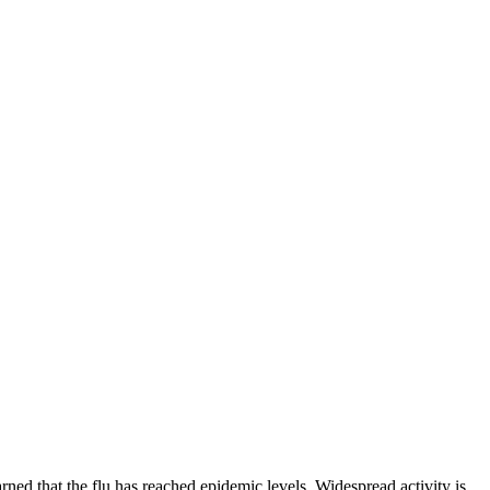
ned that the flu has reached epidemic levels. Widespread activity is