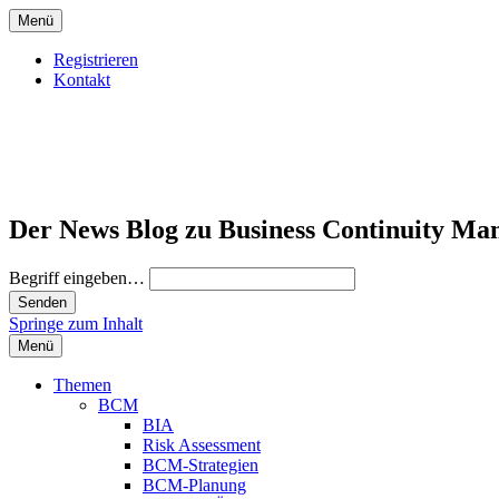
Menü
Registrieren
Kontakt
Der News Blog zu Business Continuity Ma
Begriff eingeben…
Springe zum Inhalt
Menü
Themen
BCM
BIA
Risk Assessment
BCM-Strategien
BCM-Planung