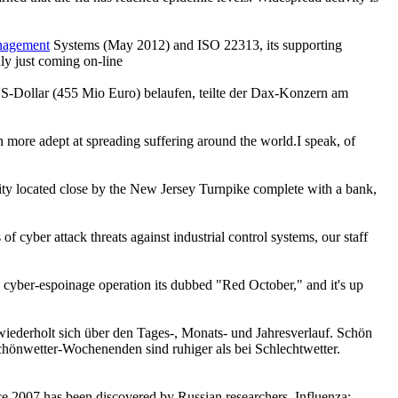
nagement
Systems (May 2012) and ISO 22313, its supporting
only just coming on-line
 US-Dollar (455 Mio Euro) belaufen, teilte der Dax-Konzern am
en more adept at spreading suffering around the world.I speak, of
ity located close by the New Jersey Turnpike complete with a bank,
 of cyber attack threats against industrial control systems, our staff
 cyber-espoinage operation its dubbed "Red October," and it's up
ederholt sich über den Tages-, Monats- und Jahresverlauf. Schön
chönwetter-Wochenenden sind ruhiger als bei Schlechtwetter.
ce 2007 has been discovered by Russian researchers. Influenza: