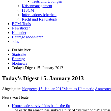
Tests und Übungen
Krisenmanagement
ITSCM
Informationssicherheit
Recht und Regulatorik
BCM-Tools
Newsticker
Kalender
Beiträge abonnieren
Jobs
Du bist hier:
Startseite
Beiträge
blognews
Today's Digest 15. January 2013
Today's Digest 15. January 2013
Abgelegt in:
blognews
15. Januar 2013
Matthias Hämmerle
Antworte
News von Heute
Homemade survival kits battle the flu
The early flu season has spiked a fury of "germaphobia" across 