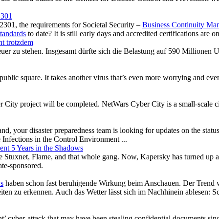
2301
2301, the requirements for Societal Security –
Business Continuity Ma
tandards
to date? It is still early days and accredited certifications are 
eht trotzdem
uer zu stehen. Insgesamt dürfte sich die Belastung auf 590 Millionen
he public square. It takes another virus that’s even more worrying and ev
 City project will be completed. NetWars Cyber City is a small-scale c
, and, your disaster preparedness team is looking for updates on the status
Infections in the Control Environment ...
nt 5 Years in the Shadows
ke Stuxnet, Flame, and that whole gang. Now, Kapersky has turned up a
tate-sponsored.
s
haben schon fast beruhigende Wirkung beim Anschauen. Der Trend wi
ten zu erkennen. Auch das Wetter lässt sich im Nachhinein ablesen: S
’ cyber-attack that may have been stealing confidential documents sin