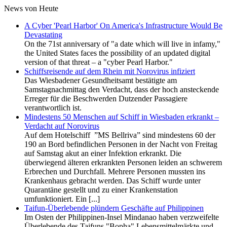
News von Heute
A Cyber 'Pearl Harbor' On America's Infrastructure Would Be
Devastating
On the 71st anniversary of "a date which will live in infamy,"
the United States faces the possibility of an updated digital
version of that threat – a "cyber Pearl Harbor."
Schiffsreisende auf dem Rhein mit Norovirus infiziert
Das Wiesbadener Gesundheitsamt bestätigte am
Samstagnachmittag den Verdacht, dass der hoch ansteckende
Erreger für die Beschwerden Dutzender Passagiere
verantwortlich ist.
Mindestens 50 Menschen auf Schiff in Wiesbaden erkrankt –
Verdacht auf Norovirus
Auf dem Hotelschiff ”MS Bellriva” sind mindestens 60 der
190 an Bord befindlichen Personen in der Nacht von Freitag
auf Samstag akut an einer Infektion erkrankt. Die
überwiegend älteren erkrankten Personen leiden an schwerem
Erbrechen und Durchfall. Mehrere Personen mussten ins
Krankenhaus gebracht werden. Das Schiff wurde unter
Quarantäne gestellt und zu einer Krankenstation
umfunktioniert. Ein [...]
Taifun-Überlebende plündern Geschäfte auf Philippinen
Im Osten der Philippinen-Insel Mindanao haben verzweifelte
Überlebende des Taifuns "Bopha" Lebensmittelmärkte und