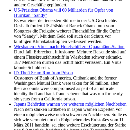
andere Geschäfte geplündert.
US-Präsident Obama will 60 Milliarden für Opfer von
Hurrikan "Sandy"
Es war einer der teuersten Stürme in der US-Geschichte.
Deshalb fordert US-Präsident Barack Obama nun vom
Kongress die Freigabe weiterer Finanzhilfen für die Opfer
von "Sandy". Mit dem Geld soll auch der Schutz vor
künftigen Klimakatastrophen verbessert werden.
Wiesbaden : Virus macht Hotelschiff zur Quarantäne-Station
Durchfall, Erbrechen, Infusionen: Mehrere Reisende sind auf
einem Flusskreuzfahrtschiff in Wiesbaden schwer erkrankt,
187 Menschen dürfen das Schiff nicht verlassen. Ein Virus
könnte Schuld sein.
ID Theft Scam Run from Prison
Customers of Bank of America, Citibank and the former
Washington Mutual Bank were taken for $8 million, after
their accounts were compromised as part of an intricate
identity theft and bank fraud scheme that was run for nearly
six years from a California prison.
Japans Behörden warnen vor weiteren möglichen Nachbeben
Nach dem starken Erdbeben in Japan warnen Experten vor
einem möglicherweise noch schwereren Nachbeben. Sollte es
sich wie vermutet um ein Folgebeben des Erdstoßes vom 11.
März 2011 handeln, sei eine weitere Erschütterung der Stärke