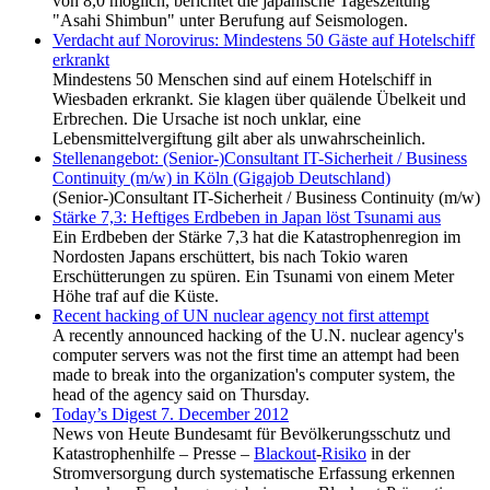
von 8,0 möglich, berichtet die japanische Tageszeitung
"Asahi Shimbun" unter Berufung auf Seismologen.
Verdacht auf Norovirus: Mindestens 50 Gäste auf Hotelschiff
erkrankt
Mindestens 50 Menschen sind auf einem Hotelschiff in
Wiesbaden erkrankt. Sie klagen über quälende Übelkeit und
Erbrechen. Die Ursache ist noch unklar, eine
Lebensmittelvergiftung gilt aber als unwahrscheinlich.
Stellenangebot: (Senior-)Consultant IT-Sicherheit / Business
Continuity (m/w) in Köln (Gigajob Deutschland)
(Senior-)Consultant IT-Sicherheit / Business Continuity (m/w)
Stärke 7,3: Heftiges Erdbeben in Japan löst Tsunami aus
Ein Erdbeben der Stärke 7,3 hat die Katastrophenregion im
Nordosten Japans erschüttert, bis nach Tokio waren
Erschütterungen zu spüren. Ein Tsunami von einem Meter
Höhe traf auf die Küste.
Recent hacking of UN nuclear agency not first attempt
A recently announced hacking of the U.N. nuclear agency's
computer servers was not the first time an attempt had been
made to break into the organization's computer system, the
head of the agency said on Thursday.
Today’s Digest 7. December 2012
News von Heute Bundesamt für Bevölkerungsschutz und
Katastrophenhilfe – Presse –
Blackout
-
Risiko
in der
Stromversorgung durch systematische Erfassung erkennen