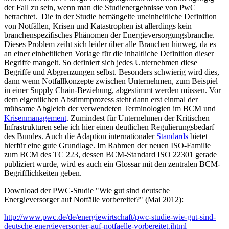
der Fall zu sein, wenn man die Studienergebnisse von PwC
betrachtet. Die in der Studie bemängelte uneinheitliche Definition
von Notfällen, Krisen und Katastrophen ist allerdings kein
branchenspezifisches Phänomen der Energieversorgungsbranche.
Dieses Problem zeiht sich leider über alle Branchen hinweg, da es
an einer einheitlichen Vorlage für die inhaltliche Definition dieser
Begriffe mangelt. So definiert sich jedes Unternehmen diese
Begriffe und Abgrenzungen selbst. Besonders schwierig wird dies,
dann wenn Notfallkonzepte zwischen Unternehmen, zum Beispiel
in einer Supply Chain-Beziehung, abgestimmt werden müssen. Vor
dem eigentlichen Abstimmprozess steht dann erst einmal der
mühsame Abgleich der verwendeten Terminologien im BCM und
Krisenmanagement
. Zumindest für Unternehmen der Kritischen
Infrastrukturen sehe ich hier einen deutlichen Regulierungsbedarf
des Bundes. Auch die Adaption internationaler
Standards
bietet
hierfür eine gute Grundlage. Im Rahmen der neuen ISO-Familie
zum BCM des TC 223, dessen BCM-Standard ISO 22301 gerade
publiziert wurde, wird es auch ein Glossar mit den zentralen BCM-
Begrifflichkeiten geben.
Download der PWC-Studie "Wie gut sind deutsche
Energieversorger auf Notfälle vorbereitet?" (Mai 2012):
http://www.pwc.de/de/energiewirtschaft/pwc-studie-wie-gut-sind-
deutsche-energieversorger-auf-notfaelle-vorbereitet.jhtml