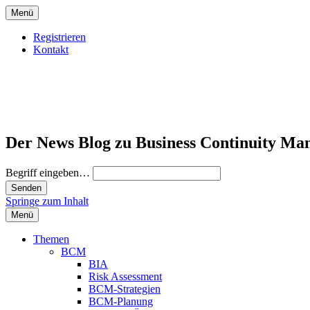
Menü
Registrieren
Kontakt
Der News Blog zu Business Continuity Ma
Begriff eingeben…
Springe zum Inhalt
Menü
Themen
BCM
BIA
Risk Assessment
BCM-Strategien
BCM-Planung