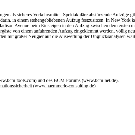
gen als sicheres Verkehrsmittel. Spektakuläre abstürzende Aufzüge gi
 darin, in einem stehengebliebenen Aufzug festzusitzen. In New York ka
 Madison Avenue beim Einsteigen in den Aufzug zwischen dem ersten un
ahrgäste von einem anfahrenden Aufzug eingeklemmt werden, völlig neu 
rden mit großer Neugier auf die Auswertung der Unglücksanalysen war
www.bcm-tools.com) und des BCM-Forums (www.bcm-net.de).
mationssicherheit (www.haemmerle-consulting.de)