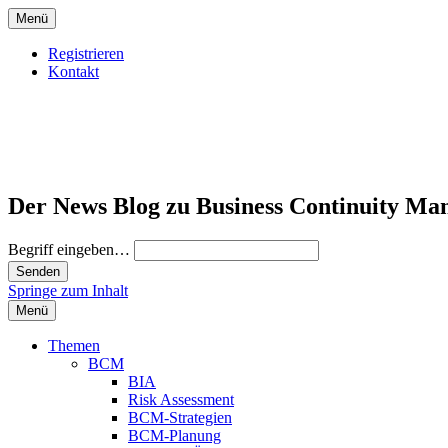
Menü
Registrieren
Kontakt
Der News Blog zu Business Continuity Ma
Begriff eingeben…
Springe zum Inhalt
Menü
Themen
BCM
BIA
Risk Assessment
BCM-Strategien
BCM-Planung