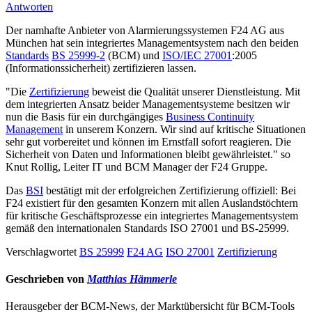
Antworten
Der namhafte Anbieter von Alarmierungssystemen F24 AG aus
München hat sein integriertes Managementsystem nach den beiden
Standards
BS 25999-2
(BCM) und
ISO/IEC 27001
:2005
(Informationssicherheit) zertifizieren lassen.
"Die
Zertifizierung
beweist die Qualität unserer Dienstleistung. Mit
dem integrierten Ansatz beider Managementsysteme besitzen wir
nun die Basis für ein durchgängiges
Business Continuity
Management
in unserem Konzern. Wir sind auf kritische Situationen
sehr gut vorbereitet und können im Ernstfall sofort reagieren. Die
Sicherheit von Daten und Informationen bleibt gewährleistet." so
Knut Rollig, Leiter IT und BCM Manager der F24 Gruppe.
Das
BSI
bestätigt mit der erfolgreichen Zertifizierung offiziell: Bei
F24 existiert für den gesamten Konzern mit allen Auslandstöchtern
für kritische Geschäftsprozesse ein integriertes Managementsystem
gemäß den internationalen Standards ISO 27001 und BS-25999.
Verschlagwortet
BS 25999
F24 AG
ISO 27001
Zertifizierung
Geschrieben von
Matthias Hämmerle
Herausgeber der BCM-News, der Marktübersicht für BCM-Tools