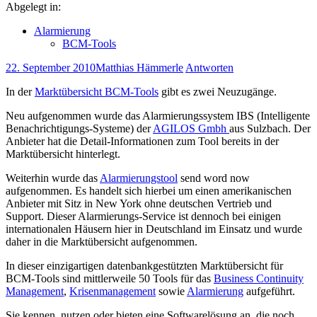
Abgelegt in:
Alarmierung
BCM-Tools
22. September 2010
Matthias Hämmerle
Antworten
In der
Marktübersicht BCM-Tools
gibt es zwei Neuzugänge.
Neu aufgenommen wurde das Alarmierungssystem IBS (Intelligente
Benachrichtigungs-Systeme) der
AGILOS Gmbh
aus Sulzbach. Der
Anbieter hat die Detail-Informationen zum Tool bereits in der
Marktübersicht hinterlegt.
Weiterhin wurde das
Alarmierungstool
send word now
aufgenommen. Es handelt sich hierbei um einen amerikanischen
Anbieter mit Sitz in New York ohne deutschen Vertrieb und
Support. Dieser Alarmierungs-Service ist dennoch bei einigen
internationalen Häusern hier in Deutschland im Einsatz und wurde
daher in die Marktübersicht aufgenommen.
In dieser einzigartigen datenbankgestützten Marktübersicht für
BCM-Tools sind mittlerweile 50 Tools für das
Business Continuity
Management
,
Krisenmanagement
sowie
Alarmierung
aufgeführt.
Sie kennen, nutzen oder bieten eine Softwarelösung an, die noch