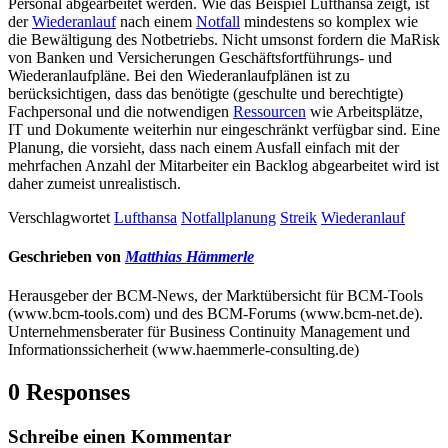
Personal abgearbeitet werden. Wie das Beispiel Lufthansa zeigt, ist
der
Wiederanlauf
nach einem
Notfall
mindestens so komplex wie
die Bewältigung des Notbetriebs. Nicht umsonst fordern die MaRisk
von Banken und Versicherungen Geschäftsfortführungs- und
Wiederanlaufpläne. Bei den Wiederanlaufplänen ist zu
berücksichtigen, dass das benötigte (geschulte und berechtigte)
Fachpersonal und die notwendigen
Ressourcen
wie Arbeitsplätze,
IT und Dokumente weiterhin nur eingeschränkt verfügbar sind. Eine
Planung, die vorsieht, dass nach einem Ausfall einfach mit der
mehrfachen Anzahl der Mitarbeiter ein Backlog abgearbeitet wird ist
daher zumeist unrealistisch.
Verschlagwortet
Lufthansa
Notfallplanung
Streik
Wiederanlauf
Geschrieben von
Matthias Hämmerle
Herausgeber der BCM-News, der Marktübersicht für BCM-Tools
(www.bcm-tools.com) und des BCM-Forums (www.bcm-net.de).
Unternehmensberater für Business Continuity Management und
Informationssicherheit (www.haemmerle-consulting.de)
0 Responses
Schreibe einen Kommentar