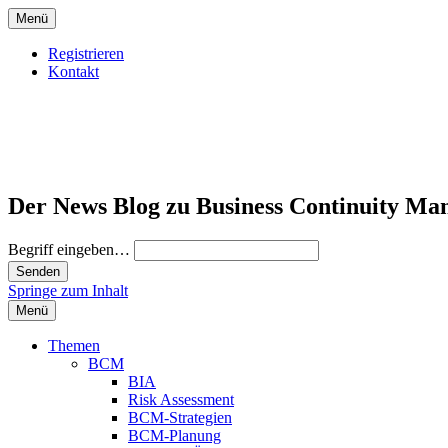
Menü
Registrieren
Kontakt
Der News Blog zu Business Continuity Ma
Begriff eingeben…
Springe zum Inhalt
Menü
Themen
BCM
BIA
Risk Assessment
BCM-Strategien
BCM-Planung