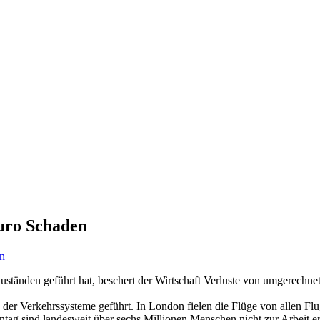
Euro Schaden
n
änden geführt hat, beschert der Wirtschaft Verluste von umgerechnet vi
 der Verkehrssysteme geführt. In London fielen die Flüge von allen Fl
ntag sind landesweit über sechs Millionen Menschen nicht zur Arbeit e