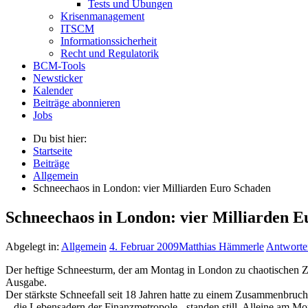
Tests und Übungen
Krisenmanagement
ITSCM
Informationssicherheit
Recht und Regulatorik
BCM-Tools
Newsticker
Kalender
Beiträge abonnieren
Jobs
Du bist hier:
Startseite
Beiträge
Allgemein
Schneechaos in London: vier Milliarden Euro Schaden
Schneechaos in London: vier Milliarden 
Abgelegt in:
Allgemein
4. Februar 2009
Matthias Hämmerle
Antworte
Der heftige Schneesturm, der am Montag in London zu chaotischen Zust
Ausgabe.
Der stärkste Schneefall seit 18 Jahren hatte zu einem Zusammenbruch
– die Lebensadern der Finanzmetropole - standen still. Alleine am Mo