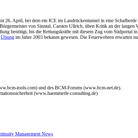
m 26. April, bei dem ein ICE im Landrückentunnel in eine Schafherde
rgermeister von Sinntal, Carsten Ullrich, üben Kritik an der langen War
tellung benötigt, bis die Rettungskräfte mit diesem Zug vom Südportal
r
Übung
im Jahre 2003 bekannt gewesen. Die Feuerwehren erwarten nun
www.bcm-tools.com) und des BCM-Forums (www.bcm-net.de).
mationssicherheit (www.haemmerle-consulting.de)
ontinuity Management News