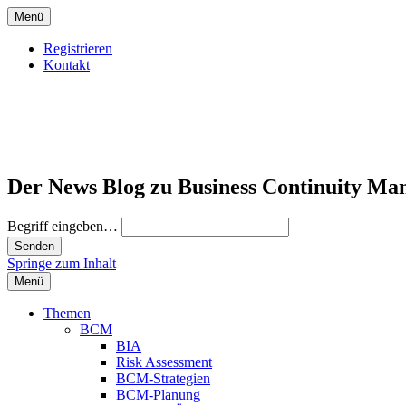
Menü
Registrieren
Kontakt
Der News Blog zu Business Continuity Ma
Begriff eingeben…
Springe zum Inhalt
Menü
Themen
BCM
BIA
Risk Assessment
BCM-Strategien
BCM-Planung