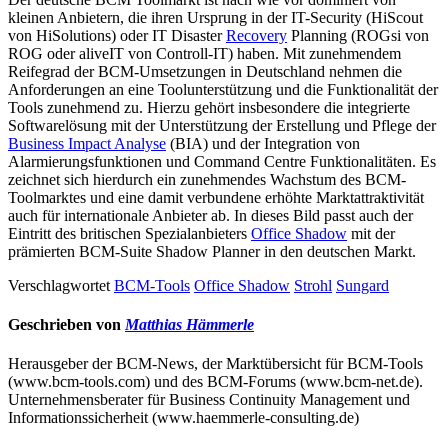
kleinen Anbietern, die ihren Ursprung in der IT-Security (HiScout
von HiSolutions) oder IT Disaster
Recovery
Planning (ROGsi von
ROG oder aliveIT von Controll-IT) haben. Mit zunehmendem
Reifegrad der BCM-Umsetzungen in Deutschland nehmen die
Anforderungen an eine Toolunterstützung und die Funktionalität der
Tools zunehmend zu. Hierzu gehört insbesondere die integrierte
Softwarelösung mit der Unterstützung der Erstellung und Pflege der
Business Impact Analyse
(BIA) und der Integration von
Alarmierungsfunktionen und Command Centre Funktionalitäten. Es
zeichnet sich hierdurch ein zunehmendes Wachstum des BCM-
Toolmarktes und eine damit verbundene erhöhte Marktattraktivität
auch für internationale Anbieter ab. In dieses Bild passt auch der
Eintritt des britischen Spezialanbieters
Office Shadow
mit der
prämierten BCM-Suite Shadow Planner in den deutschen Markt.
Verschlagwortet
BCM-Tools
Office Shadow
Strohl
Sungard
Geschrieben von
Matthias Hämmerle
Herausgeber der BCM-News, der Marktübersicht für BCM-Tools
(www.bcm-tools.com) und des BCM-Forums (www.bcm-net.de).
Unternehmensberater für Business Continuity Management und
Informationssicherheit (www.haemmerle-consulting.de)