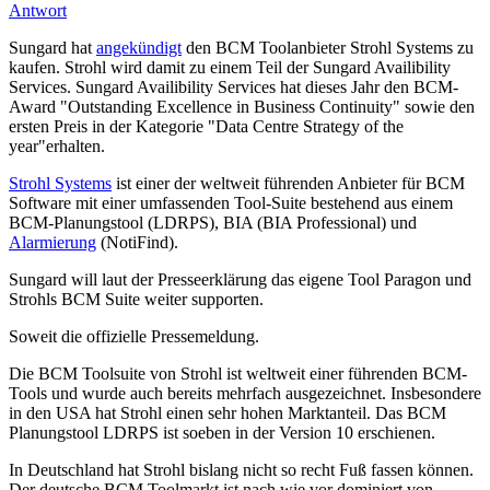
Antwort
Sungard hat
angekündigt
den BCM Toolanbieter Strohl Systems zu
kaufen. Strohl wird damit zu einem Teil der Sungard Availibility
Services. Sungard Availibility Services hat dieses Jahr den BCM-
Award "Outstanding Excellence in Business Continuity" sowie den
ersten Preis in der Kategorie "Data Centre Strategy of the
year"erhalten.
Strohl Systems
ist einer der weltweit führenden Anbieter für BCM
Software mit einer umfassenden Tool-Suite bestehend aus einem
BCM-Planungstool (LDRPS), BIA (BIA Professional) und
Alarmierung
(NotiFind).
Sungard will laut der Presseerklärung das eigene Tool Paragon und
Strohls BCM Suite weiter supporten.
Soweit die offizielle Pressemeldung.
Die BCM Toolsuite von Strohl ist weltweit einer führenden BCM-
Tools und wurde auch bereits mehrfach ausgezeichnet. Insbesondere
in den USA hat Strohl einen sehr hohen Marktanteil. Das BCM
Planungstool LDRPS ist soeben in der Version 10 erschienen.
In Deutschland hat Strohl bislang nicht so recht Fuß fassen können.
Der deutsche BCM Toolmarkt ist nach wie vor dominiert von